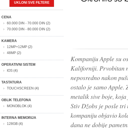
UKLONI SVE FILTERE
CENA
60.000 DIN
-
70.000 DIN
(2)
70.000 DIN
-
80.000 DIN
(2)
KAMERA
12MP+12MP
(2)
48MP
(2)
Kompaniju Apple su osn
OPERATIVNI SISTEM
Kaliforniji. Prvobitan 
IOS
(4)
neposredno nakon pušt
TASTATURA
ostalo je samo Apple. 
TOUCHSCREEN
(4)
metalik sive boje, koj
OBLIK TELEFONA
Stiv Džobs je posle t
MONOBLOK
(4)
kompaniju objavio kol
INTERNA MEMORIJA
dana ne dobije pametni
128GB
(4)