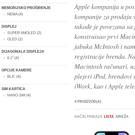
Apple kompanija u pos
MEMORIJSKO PROŠIRENJE
NEMA
(4)
kompanije za prodaju 
takođe je povezana sa 
DISPLEJ
SUPER AMOLED
(2)
konstruisao prvi Macin
OLED
(2)
jabuka McIntosh i nam
DIJAGONALA DISPLEJA
registracije brenda. N
6.1''
(4)
Macintosh računari, uz
OPCIJE KAMERE
plejeri iPod, brendovi
BLIC
(4)
iWork, kao i Apple tele
SIM KARTICA
NANO-SIM
(4)
4 PROIZVOD(A)
NAČIN PRIKAZA:
LISTA
MREŽA