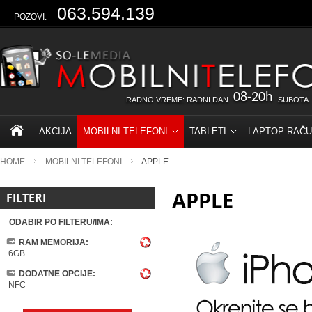
063.594.139
POZOVI:
08-20h
RADNO VREME: RADNI DAN
SUBOTA
AKCIJA
MOBILNI TELEFONI
TABLETI
LAPTOP RAČU
HOME
MOBILNI TELEFONI
APPLE
APPLE
FILTERI
ODABIR PO FILTERU/IMA:
RAM MEMORIJA:
6GB
DODATNE OPCIJE:
NFC