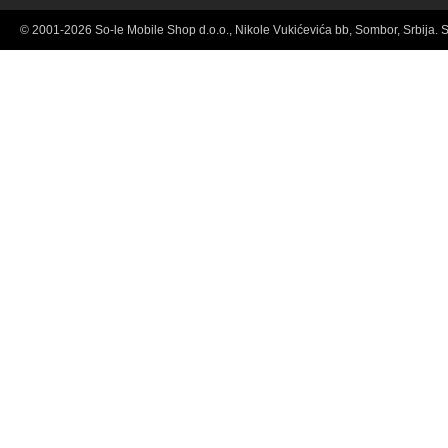
© 2001-2026 So-le Mobile Shop d.o.o., Nikole Vukićevića bb, Sombor, Srbija. 