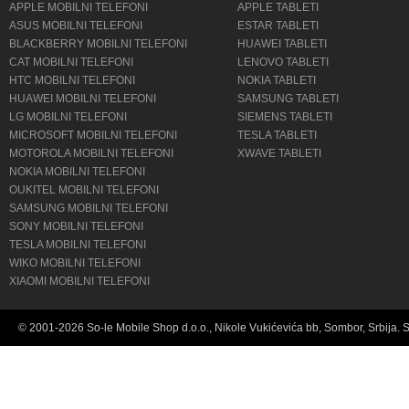
APPLE MOBILNI TELEFONI
APPLE TABLETI
ASUS MOBILNI TELEFONI
ESTAR TABLETI
BLACKBERRY MOBILNI TELEFONI
HUAWEI TABLETI
CAT MOBILNI TELEFONI
LENOVO TABLETI
HTC MOBILNI TELEFONI
NOKIA TABLETI
HUAWEI MOBILNI TELEFONI
SAMSUNG TABLETI
LG MOBILNI TELEFONI
SIEMENS TABLETI
MICROSOFT MOBILNI TELEFONI
TESLA TABLETI
MOTOROLA MOBILNI TELEFONI
XWAVE TABLETI
NOKIA MOBILNI TELEFONI
OUKITEL MOBILNI TELEFONI
SAMSUNG MOBILNI TELEFONI
SONY MOBILNI TELEFONI
TESLA MOBILNI TELEFONI
WIKO MOBILNI TELEFONI
XIAOMI MOBILNI TELEFONI
© 2001-2026 So-le Mobile Shop d.o.o., Nikole Vukićevića bb, Sombor, Srbija. 