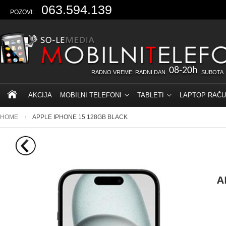
063.594.139
POZOVI:
08-20h
RADNO VREME: RADNI DAN
SUBOTA
AKCIJA
MOBILNI TELEFONI
TABLETI
LAPTOP RAČU
HOME
APPLE IPHONE 15 128GB BLACK
A