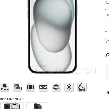
Za
vi
In
izd
Di
7
128GB
12MP
DODATNE SLIKE