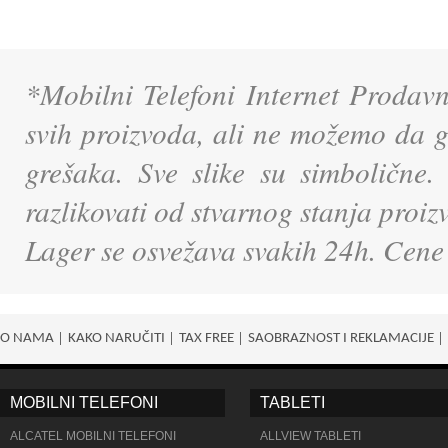
*Mobilni Telefoni Internet Prodavn
svih proizvoda, ali ne možemo da g
grešaka. Sve slike su simbolične.
razlikovati od stvarnog stanja proi
Lager se osvežava svakih 24h. Cene
O NAMA
KAKO NARUČITI
TAX FREE
SAOBRAZNOST I REKLAMACIJE
MOBILNI TELEFONI
TABLETI
ALCATEL MOBILNI TELEFONI
ALLVIEW TABLETI