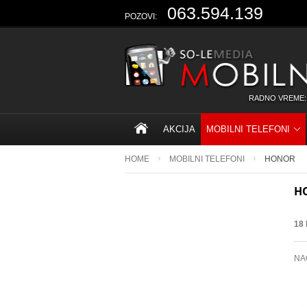
063.594.139
POZOVI:
RADNO VREME:
AKCIJA
MOBILNI TELEFONI
HOME
MOBILNI TELEFONI
HONOR
H
18
NA