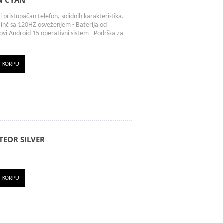
N CYAN
i pristupačan telefon, solidnih karakteristika.
61 inč sa 120HZ osveženjem - Baterija od
vi Android 15 operativni sistem - Podrška za
U KORPU
EOR SILVER
U KORPU