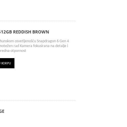
/512GB REDDISH BROWN
hunskom osvetljenošću Snapdragon 6 Gen 4
notežen rad Kamera fokusirana na detalje i
predna otpornost
U KORPU
GE