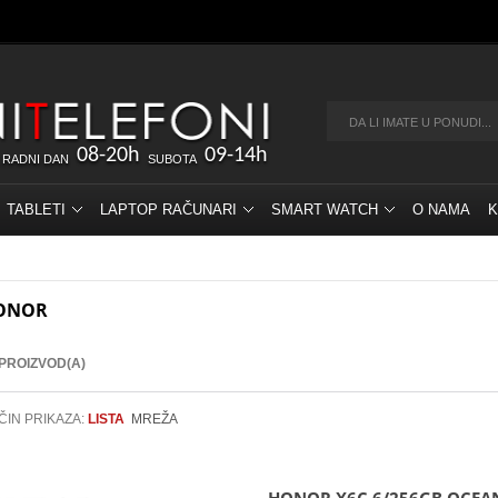
08-20h
09-14h
 RADNI DAN
SUBOTA
TABLETI
LAPTOP RAČUNARI
SMART WATCH
O NAMA
K
ONOR
 PROIZVOD(A)
ČIN PRIKAZA:
LISTA
MREŽA