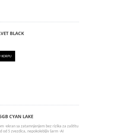
VET BLACK
U KORPU
6GB CYAN LAKE
ilom -ekran sa zatamnjenjem bez rizika za zaštitu
ad od 5 zvezdica, nepokolebljiv šarm -AI