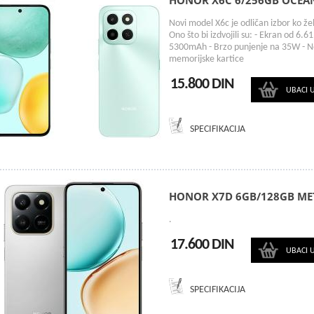
HONOR X6C 6/256GB OCEA
Novi model X6c je odličan izbor ko žel
Ono što bi izdvojili su: - Ekran od 6.
5300mAh - Brzo punjenje na 35W - No
memorijske kartice
15.800 DIN
UBACI 
SPECIFIKACIJA
HONOR X7D 6GB/128GB MET
.
17.600 DIN
UBACI 
SPECIFIKACIJA