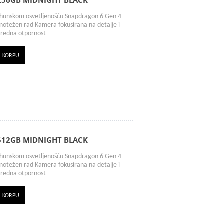
/256GB MIDNIGHT BLACK
hunskom osvetljenošću Snapdragon 6 Gen 4
notežen rad Kamera fokusirana na detalje i
predna otpornost
U KORPU
/512GB MIDNIGHT BLACK
hunskom osvetljenošću Snapdragon 6 Gen 4
notežen rad Kamera fokusirana na detalje i
predna otpornost
U KORPU