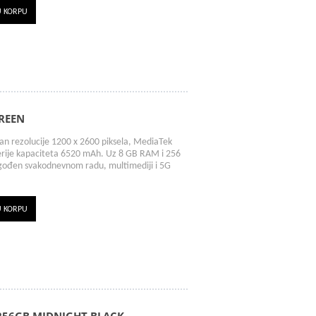
U KORPU
GREEN
 rezolucije 1200 x 2600 piksela, MediaTek
terije kapaciteta 6520 mAh. Uz 8 GB RAM i 256
agođen svakodnevnom radu, multimediji i 5G
U KORPU