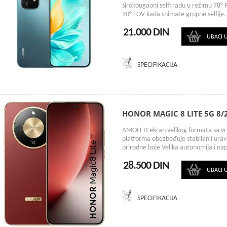
širokougaoni selfi radu u režimu 78° 
90° FOV kada snimate grupne selfije.
21.000 DIN
UBACI 
SPECIFIKACIJA
HONOR MAGIC 8 LITE 5G 8
AMOLED ekran velikog formata sa vr
platforma obezbeđuje stabilan i urav
prirodne boje Velika autonomija i na
28.500 DIN
UBACI 
SPECIFIKACIJA