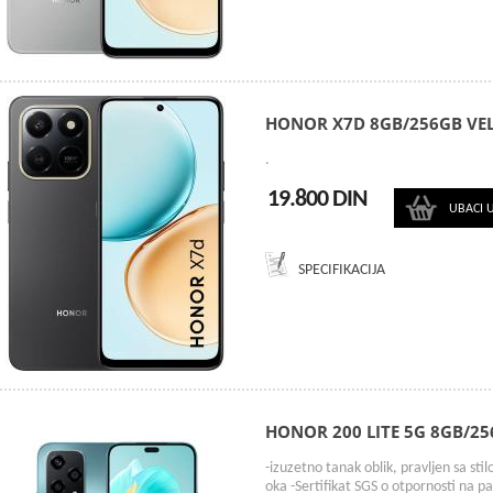
HONOR X7D 8GB/256GB VEL
.
19.800 DIN
UBACI 
SPECIFIKACIJA
HONOR 200 LITE 5G 8GB/25
-izuzetno tanak oblik, pravljen sa st
oka -Sertifikat SGS o otpornosti na p