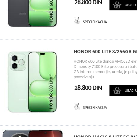
28.800 DIN
UBACI 
SPECIFIKACIJA
HONOR 600 LITE 8/256GB 
HONOR 600 Lite donosi AMOLED ekran
Dimensity 7100 Elite procesora i ba
GB interne memorije, uređaj je pril
povezivanju.
28.800 DIN
UBACI 
SPECIFIKACIJA