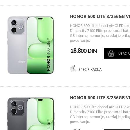
HONOR 600 LITE 8/256GB V
HONOR 600 Lite donosi AMOLED ekran
Dimensity 7100 Elite procesora i ba
GB interne memorije, uređaj je pril
povezivanju.
28.800 DIN
UBACI 
SPECIFIKACIJA
HONOR 600 LITE 8/256GB V
HONOR 600 Lite donosi AMOLED ekran
Dimensity 7100 Elite procesora i ba
GB interne memorije, uređaj je pril
povezivanju.