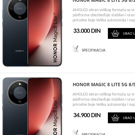
HONOR MAGIC 8 LITE 5G 8
AMOLED ekran velikog formata sa vr
platforma obezbeđuje stabilan i urav
prirodne boje Velika autonomija i na
33.000 DIN
UBACI 
SPECIFIKACIJA
HONOR MAGIC 8 LITE 5G 8
AMOLED ekran velikog formata sa vr
platforma obezbeđuje stabilan i urav
prirodne boje Velika autonomija i na
34.900 DIN
UBACI 
SPECIFIKACIJA