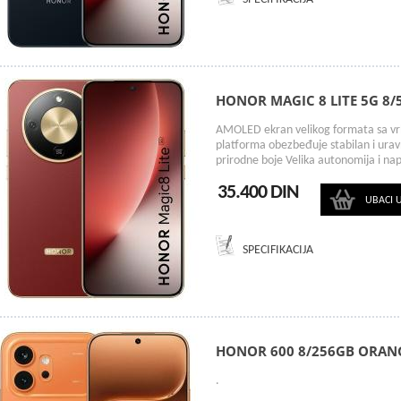
HONOR MAGIC 8 LITE 5G 8
AMOLED ekran velikog formata sa vr
platforma obezbeđuje stabilan i urav
prirodne boje Velika autonomija i na
35.400 DIN
UBACI 
SPECIFIKACIJA
HONOR 600 8/256GB ORAN
.