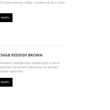
FOV kada snimate selfije, a prebacuje se u režim
U KORPU
/256GB REDDISH BROWN
hunskom osvetljenošću Snapdragon 6 Gen 4
notežen rad Kamera fokusirana na detalje i
predna otpornost
U KORPU