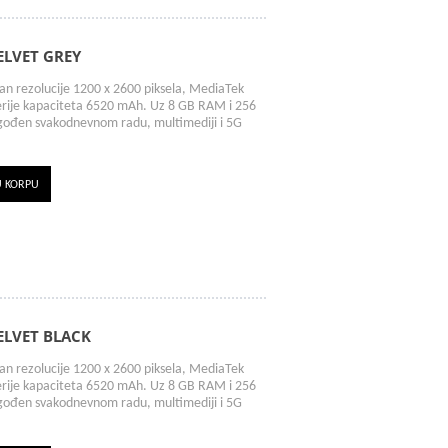
ELVET GREY
 rezolucije 1200 x 2600 piksela, MediaTek
terije kapaciteta 6520 mAh. Uz 8 GB RAM i 256
agođen svakodnevnom radu, multimediji i 5G
U KORPU
ELVET BLACK
 rezolucije 1200 x 2600 piksela, MediaTek
terije kapaciteta 6520 mAh. Uz 8 GB RAM i 256
agođen svakodnevnom radu, multimediji i 5G