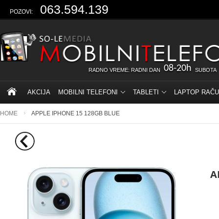
063.594.139
POZOVI:
08-20h
RADNO VREME: RADNI DAN
SUBOTA
AKCIJA
MOBILNI TELEFONI
TABLETI
LAPTOP RAČU
HOME
APPLE IPHONE 15 128GB BLUE
A