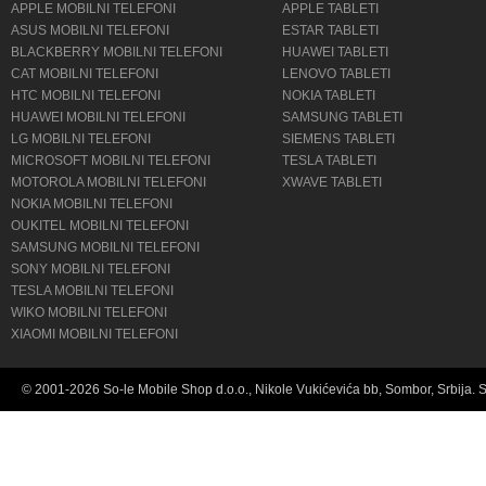
APPLE MOBILNI TELEFONI
APPLE TABLETI
ASUS MOBILNI TELEFONI
ESTAR TABLETI
BLACKBERRY MOBILNI TELEFONI
HUAWEI TABLETI
CAT MOBILNI TELEFONI
LENOVO TABLETI
HTC MOBILNI TELEFONI
NOKIA TABLETI
HUAWEI MOBILNI TELEFONI
SAMSUNG TABLETI
LG MOBILNI TELEFONI
SIEMENS TABLETI
MICROSOFT MOBILNI TELEFONI
TESLA TABLETI
MOTOROLA MOBILNI TELEFONI
XWAVE TABLETI
NOKIA MOBILNI TELEFONI
OUKITEL MOBILNI TELEFONI
SAMSUNG MOBILNI TELEFONI
SONY MOBILNI TELEFONI
TESLA MOBILNI TELEFONI
WIKO MOBILNI TELEFONI
XIAOMI MOBILNI TELEFONI
© 2001-2026 So-le Mobile Shop d.o.o., Nikole Vukićevića bb, Sombor, Srbija. 