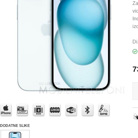
Za
vi
In
izd
Di
7
128GB
12MP
DODATNE SLIKE