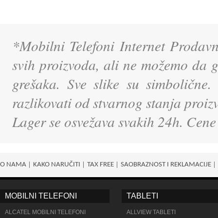
*Mobilni Telefoni Internet Prodavn
svih proizvoda, ali ne možemo da g
grešaka. Sve slike su simbolične.
razlikovati od stvarnog stanja proi
Lager se osvežava svakih 24h. Cene
O NAMA
KAKO NARUČITI
TAX FREE
SAOBRAZNOST I REKLAMACIJE
MOBILNI TELEFONI
TABLETI
ALCATEL MOBILNI TELEFONI
ALLVIEW TABLETI