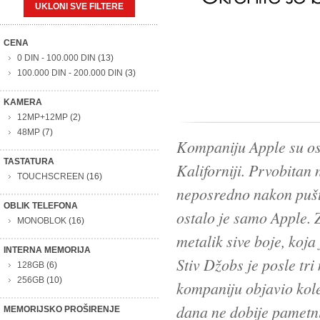
UKLONI SVE FILTERE
CENA
0 DIN
-
100.000 DIN
(13)
100.000 DIN
-
200.000 DIN
(3)
KAMERA
12MP+12MP
(2)
48MP
(7)
Kompaniju Apple su osn
TASTATURA
Kaliforniji. Prvobitan 
TOUCHSCREEN
(16)
neposredno nakon pušt
OBLIK TELEFONA
ostalo je samo Apple. 
MONOBLOK
(16)
metalik sive boje, koj
INTERNA MEMORIJA
Stiv Džobs je posle t
128GB
(6)
256GB
(10)
kompaniju objavio kol
dana ne dobije pametni
MEMORIJSKO PROŠIRENJE