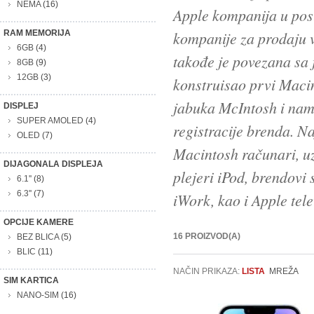
NEMA
(16)
Apple kompanija u pos
RAM MEMORIJA
kompanije za prodaju 
6GB
(4)
takođe je povezana sa 
8GB
(9)
12GB
(3)
konstruisao prvi Macin
jabuka McIntosh i nam
DISPLEJ
SUPER AMOLED
(4)
registracije brenda. N
OLED
(7)
Macintosh računari, uz
DIJAGONALA DISPLEJA
plejeri iPod, brendovi
6.1''
(8)
6.3''
(7)
iWork, kao i Apple tele
OPCIJE KAMERE
16 PROIZVOD(A)
BEZ BLICA
(5)
BLIC
(11)
NAČIN PRIKAZA:
LISTA
MREŽA
SIM KARTICA
NANO-SIM
(16)