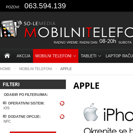
063.594.139
POZOVI:
08-20h
RADNO VREME: RADNI DAN
SUBOTA
AKCIJA
MOBILNI TELEFONI
TABLETI
LAPTOP RAČU
HOME
MOBILNI TELEFONI
APPLE
APPLE
FILTERI
ODABIR PO FILTERU/IMA:
OPERATIVNI SISTEM:
iOS
DODATNE OPCIJE:
NFC