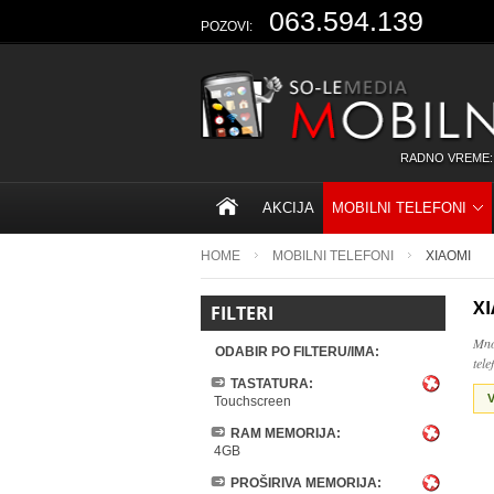
063.594.139
POZOVI:
RADNO VREME:
AKCIJA
MOBILNI TELEFONI
HOME
MOBILNI TELEFONI
XIAOMI
X
FILTERI
Mno
ODABIR PO FILTERU/IMA:
tel
TASTATURA:
V
Touchscreen
RAM MEMORIJA:
4GB
PROŠIRIVA MEMORIJA: