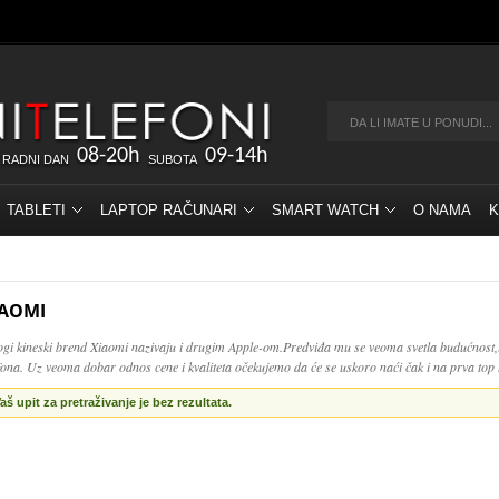
08-20h
09-14h
 RADNI DAN
SUBOTA
TABLETI
LAPTOP RAČUNARI
SMART WATCH
O NAMA
K
IAOMI
gi kineski brend Xiaomi nazivaju i drugim Apple-om.Predviđa mu se veoma svetla budućnost,i
efona. Uz veoma dobar odnos cene i kvaliteta očekujemo da će se uskoro naći čak i na prva top 
aš upit za pretraživanje je bez rezultata.