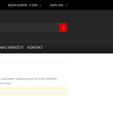
MOJA KORPA - 0 DIN
NAPLATA
AKO NARUČITI
KONTAKT
 zauzimanje vodeđeg mesta na tržištu mobilnih
tri mesta.