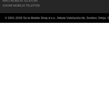
WIKO MOBILNI TELEFONI
XIAOMI MOBILNI TELEFONI
© 2001-2026 So-le Mobile Shop d.o.o., Nikole Vukićevića bb, Sombor, Srbija. 