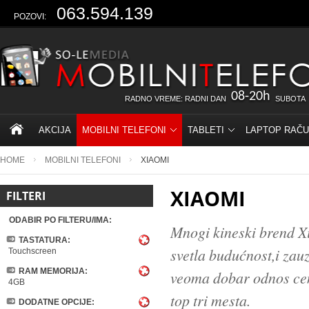
063.594.139
POZOVI:
08-20h
RADNO VREME: RADNI DAN
SUBOTA
AKCIJA
MOBILNI TELEFONI
TABLETI
LAPTOP RAČU
HOME
MOBILNI TELEFONI
XIAOMI
XIAOMI
FILTERI
ODABIR PO FILTERU/IMA:
Mnogi kineski brend X
TASTATURA:
svetla budućnost,i zau
Touchscreen
RAM MEMORIJA:
veoma dobar odnos cene
4GB
top tri mesta.
DODATNE OPCIJE: