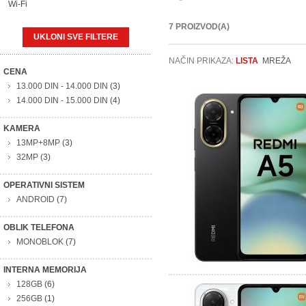
Wi-Fi
7 PROIZVOD(A)
UKLONI SVE FILTERE
NAČIN PRIKAZA:
LISTA
MREŽA
CENA
13.000 DIN
-
14.000 DIN
(3)
14.000 DIN
-
15.000 DIN
(4)
KAMERA
13MP+8MP
(3)
32MP
(3)
OPERATIVNI SISTEM
ANDROID
(7)
OBLIK TELEFONA
MONOBLOK
(7)
INTERNA MEMORIJA
128GB
(6)
256GB
(1)