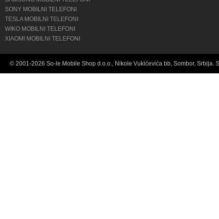
SONY MOBILNI TELEFONI
TESLA MOBILNI TELEFONI
WIKO MOBILNI TELEFONI
XIAOMI MOBILNI TELEFONI
© 2001-2026 So-le Mobile Shop d.o.o., Nikole Vukićevića bb, Sombor, Srbija. 