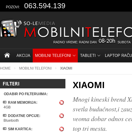
063.594.139
POZOVI:
08-20h
RADNO VREME: RADNI DAN
SUBOTA
AKCIJA
MOBILNI TELEFONI
TABLETI
LAPTOP RAČU
HOME
MOBILNI TELEFONI
XIAOMI
XIAOMI
FILTERI
ODABIR PO FILTERU/IMA:
Mnogi kineski brend X
RAM MEMORIJA:
svetla budućnost,i zau
4GB
DODATNE OPCIJE:
veoma dobar odnos cene
Bluetooth
top tri mesta.
SIM KARTICA: