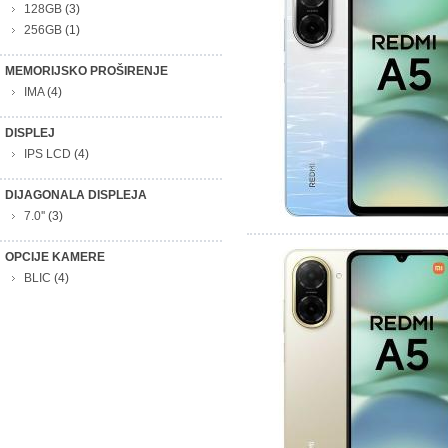
128GB
(3)
256GB
(1)
MEMORIJSKO PROŠIRENJE
IMA
(4)
DISPLEJ
IPS LCD
(4)
DIJAGONALA DISPLEJA
7.0''
(3)
OPCIJE KAMERE
BLIC
(4)