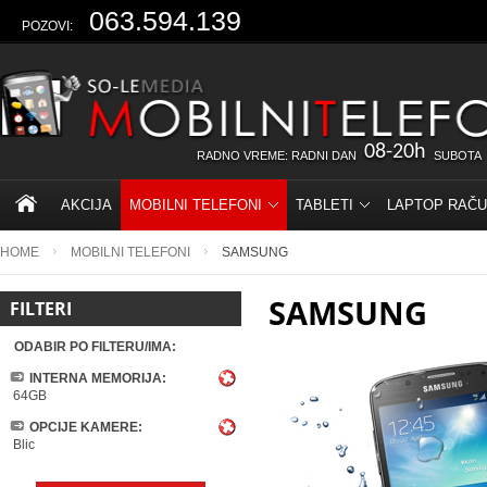
063.594.139
POZOVI:
08-20h
RADNO VREME: RADNI DAN
SUBOTA
AKCIJA
MOBILNI TELEFONI
TABLETI
LAPTOP RAČU
HOME
MOBILNI TELEFONI
SAMSUNG
SAMSUNG
FILTERI
ODABIR PO FILTERU/IMA:
INTERNA MEMORIJA:
64GB
OPCIJE KAMERE:
Blic