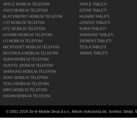
APPLE MOBILNI TELEFONI
APPLE TABLETI
ASUS MOBILNI TELEFONI
ESTAR TABLETI
BLACKBERRY MOBILNI TELEFONI
HUAWEI TABLETI
CAT MOBILNI TELEFONI
LENOVO TABLETI
HTC MOBILNI TELEFONI
NOKIA TABLETI
HUAWEI MOBILNI TELEFONI
SAMSUNG TABLETI
LG MOBILNI TELEFONI
SIEMENS TABLETI
MICROSOFT MOBILNI TELEFONI
TESLA TABLETI
MOTOROLA MOBILNI TELEFONI
XWAVE TABLETI
NOKIA MOBILNI TELEFONI
OUKITEL MOBILNI TELEFONI
SAMSUNG MOBILNI TELEFONI
SONY MOBILNI TELEFONI
TESLA MOBILNI TELEFONI
WIKO MOBILNI TELEFONI
XIAOMI MOBILNI TELEFONI
© 2001-2026 So-le Mobile Shop d.o.o., Nikole Vukićevića bb, Sombor, Srbija. 