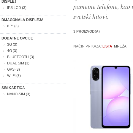
DISPLEJ
pametne telefone, kao i
IPS LCD
(3)
svetski hitovi.
DIJAGONALA DISPLEJA
6.7''
(3)
3 PROIZVOD(A)
DODATNE OPCIJE
3G
(3)
NAČIN PRIKAZA:
LISTA
MREŽA
4G
(3)
BLUETOOTH
(3)
DUAL SIM
(3)
GPS
(3)
WI-FI
(3)
SIM KARTICA
NANO-SIM
(3)