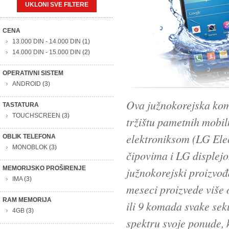
UKLONI SVE FILTERE
CENA
13.000 DIN
-
14.000 DIN
(1)
14.000 DIN
-
15.000 DIN
(2)
OPERATIVNI SISTEM
ANDROID
(3)
Ova južnokorejska kom
TASTATURA
TOUCHSCREEN
(3)
tržištu pametnih mobi
elektroniksom (LG Elec
OBLIK TELEFONA
MONOBLOK
(3)
čipovima i LG displej
MEMORIJSKO PROŠIRENJE
južnokorejski proizvođ
IMA
(3)
meseci proizvede više 
RAM MEMORIJA
ili 9 komada svake sek
4GB
(3)
spektru svoje ponude, k