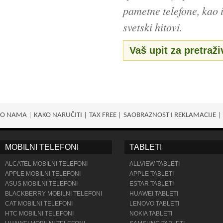
pametne telefone, kao i
svetski hitovi.
Vaš upit za pretraži
O NAMA
KAKO NARUČITI
TAX FREE
SAOBRAZNOST I REKLAMACIJE
MOBILNI TELEFONI
TABLETI
ALCATEL MOBILNI TELEFONI
ALLVIEW TABLETI
APPLE MOBILNI TELEFONI
APPLE TABLETI
ASUS MOBILNI TELEFONI
ESTAR TABLETI
BLACKBERRY MOBILNI TELEFONI
HUAWEI TABLETI
CAT MOBILNI TELEFONI
LENOVO TABLETI
HTC MOBILNI TELEFONI
NOKIA TABLETI