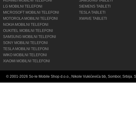
HUAWEI MOBILNI TELEFONI
SAMSUNG TABLETI
LG MOBILNI TELEFONI
SIEMENS TABLETI
MICROSOFT MOBILNI TELEFONI
TESLA TABLETI
MOTOROLA MOBILNI TELEFONI
XWAVE TABLETI
NOKIA MOBILNI TELEFONI
OUKITEL MOBILNI TELEFONI
SAMSUNG MOBILNI TELEFONI
SONY MOBILNI TELEFONI
TESLA MOBILNI TELEFONI
WIKO MOBILNI TELEFONI
XIAOMI MOBILNI TELEFONI
© 2001-2026 So-le Mobile Shop d.o.o., Nikole Vukićevića bb, Sombor, Srbija. 