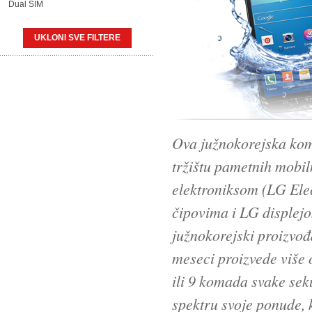
Dual SIM
UKLONI SVE FILTERE
Ova južnokorejska kom
tržištu pametnih mobi
elektroniksom (LG Elec
čipovima i LG displej
južnokorejski proizvođ
meseci proizvede više 
ili 9 komada svake sek
spektru svoje ponude, k