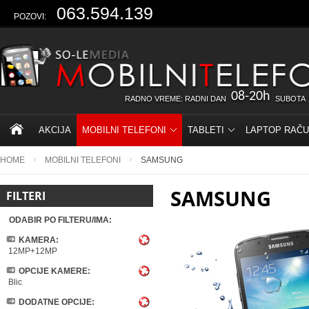
063.594.139
POZOVI:
08-20h
RADNO VREME: RADNI DAN
SUBOTA
AKCIJA
MOBILNI TELEFONI
TABLETI
LAPTOP RAČU
HOME
MOBILNI TELEFONI
SAMSUNG
SAMSUNG
FILTERI
ODABIR PO FILTERU/IMA:
KAMERA:
12MP+12MP
OPCIJE KAMERE:
Blic
DODATNE OPCIJE: