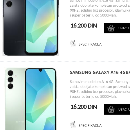
Sa novim modelom A16 4G, Samung ni
zaista dobijate kompletan proizvod 
90HZ, solidno brz procesor, glavnu k
i super bateriju od 5000Mah.
16.200 DIN
UBACI 
SPECIFIKACIJA
SAMSUNG GALAXY A16 4GB
Sa novim modelom A16 4G, Samung ni
zaista dobijate kompletan proizvod 
90HZ, solidno brz procesor, glavnu k
i super bateriju od 5000Mah.
16.200 DIN
UBACI 
SPECIFIKACIJA