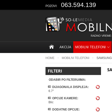
063.594.139
POZOVI:
RADNO VREME:
AKCIJA
MOBILNI TELEFONI
HOME
MOBILNI TELEFONI
SAMSUNG
S
FILTERI
ODABIR PO FILTERU/IMA:
DIJAGONALA DISPLEJA:
6.7''
OPCIJE KAMERE:
Blic
DODATNE OPCIJE: