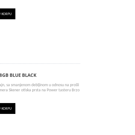
U KORPU
8GB BLUE BLACK
izajn, sa smanjenom debljinom u odnosu na prošli
ra Skener otiska prsta na Power tasteru Brzo
U KORPU