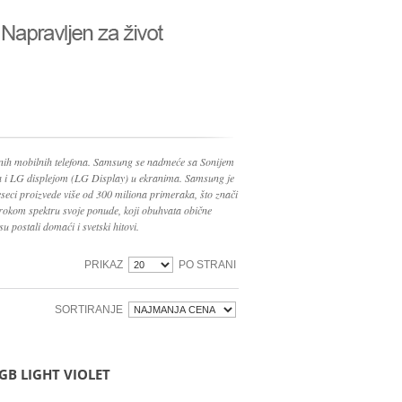
nih mobilnih telefona. Samsung se nadmeće sa Sonijem
ma i LG displejom (LG Display) u ekranima. Samsung je
seci proizvede više od 300 miliona primeraka, što znači
irokom spektru svoje ponude, koji obuhvata obične
su postali domaći i svetski hitovi.
PRIKAZ
PO STRANI
SORTIRANJE
GB LIGHT VIOLET