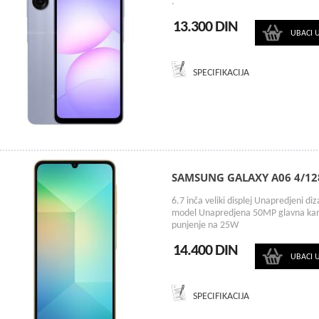
.
13.300 DIN
UBACI 
SPECIFIKACIJA
SAMSUNG GALAXY A06 4/12
6.7 inča veliki displej Unapredjeni d
model Unapredjena 50MP glavna kame
punjenje na 25W
14.400 DIN
UBACI 
SPECIFIKACIJA