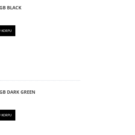
GB BLACK
U KORPU
GB DARK GREEN
U KORPU