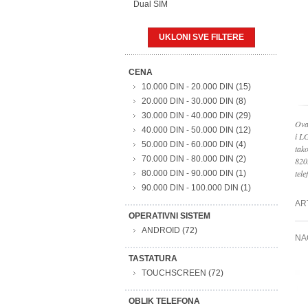
Dual SIM
UKLONI SVE FILTERE
CENA
10.000 DIN
-
20.000 DIN
(15)
20.000 DIN
-
30.000 DIN
(8)
30.000 DIN
-
40.000 DIN
(29)
Ova
40.000 DIN
-
50.000 DIN
(12)
i L
50.000 DIN
-
60.000 DIN
(4)
tak
70.000 DIN
-
80.000 DIN
(2)
820
tele
80.000 DIN
-
90.000 DIN
(1)
90.000 DIN
-
100.000 DIN
(1)
AR
OPERATIVNI SISTEM
ANDROID
(72)
NA
TASTATURA
TOUCHSCREEN
(72)
OBLIK TELEFONA