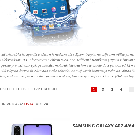
 južnokorejska kompanija u oštrom je nadmetanju s Eplom (Apple) na usijanom tržištu pamet
G elektroniksom (LG Electronics) u oblasti televizora, Tošibom i Hajniksom (Hynix) u čipovi
o postao prvi južnokorejski proizvođač mobilnih telefona kome je uspelo da u periodu od 12 me
.000 telefona dnevno ili 9 komada svake sekunde. Za ovaj uspeh kompanija treba da zahvali š
fone, telefone osetljive na dodir i pametne telefone, kao i seriji proizvoda Galaksi (Galaxy) koji 
TIKLI OD 1 DO 20 OD 72 UKUPNO
1
2
3
4
ČIN PRIKAZA:
LISTA
MREŽA
SAMSUNG GALAXY A07 4/64