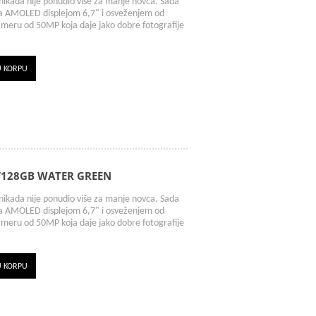
kada nije ponudio više za manje novca. Sada
sa AMOLED displejom 6,7" i osveženjem od
ameru od 50MP koja daje jako dobre fotografije
U KORPU
/128GB WATER GREEN
kada nije ponudio više za manje novca. Sada
sa AMOLED displejom 6,7" i osveženjem od
ameru od 50MP koja daje jako dobre fotografije
U KORPU