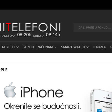
08-20h
09-14h
 RADNI DAN
SUBOTA
TABLETI
LAPTOP RAČUNARI
SMART WATCH
O NAMA
K
PPLE