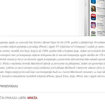
paniju Apple su osnovali Stiv Džobs i Ronal Vejns 01.04.1976. godine u Kaliforniji. Prvobitan 
osredno nakon puštanja u prodaju iPhone i Apple TV izbačena reč Computer i ostalo je samo A
ne strane, metalik sive boje, koja je do 1998. godine bila u bojama duge. Jedan od osnivača S
ovarajuće ime za kompaniju objavio kolegama da će nazvati kompaniju Apple ukoliko do 17h t
itivnih strana je što je sa imenom Apple kompanija u poslovnim adresarima bila odmah ispred
ri. Priča o nastanku brenda Macintosh takođe je povezana sa jabukama. Jedan od upravnika ko
unar, izabrao je naziv prema svojoj omiljenoj sorti jabuka McIntosh i namerno ubacio slovo A 
nda. Najpoznatiji proizvodi koje ova kompanija budi su: čuveni Macintosh računari, uz koje id
d, brendovi smartphone mobilnih telefona iPhone, Quick Time, iLife, iWork, kao i Apple televizo
 PROIZVOD(A)
ČIN PRIKAZA:
LISTA
MREŽA