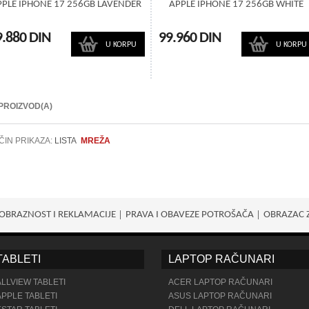
PPLE IPHONE 17 256GB LAVENDER
APPLE IPHONE 17 256GB WHITE
9.880 DIN
99.960 DIN
U KORPU
U KORPU
 PROIZVOD(A)
ČIN PRIKAZA:
LISTA
MREŽA
OBRAZNOST I REKLAMACIJE
PRAVA I OBAVEZE POTROŠАČA
OBRAZAC 
TABLETI
LAPTOP RAČUNARI
ALLVIEW TABLETI
ACER LAPTOP RAČUNARI
APPLE TABLETI
ASUS LAPTOP RAČUNARI