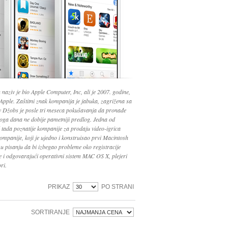
naziv je bio Apple Computer, Inc, ali je 2007. godine,
pple. Zaštitni znak kompanija je jabuka, zagrižena sa
tiv Džobs je posle tri meseca pokušavanja da pronađe
oga dana ne dobije pametniji predlog. Jedna od
 tada poznatije kompanije za prodaju video-igrica
mpanije, koji je ujedno i konstruisao prvi Macintosh
u pisanju da bi izbegao probleme oko registracije
e i odgovarajući operativni sistem MAC OS X, plejeri
ri.
PRIKAZ
PO STRANI
SORTIRANJE