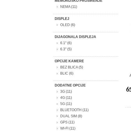
MEMORIJSKO PROŠIRENJE
NEMA
(11)
DISPLEJ
OLED
(6)
DIJAGONALA DISPLEJA
6.1''
(6)
6.3''
(5)
OPCIJE KAMERE
BEZ BLICA
(5)
BLIC
(6)
DODATNE OPCIJE
6
3G
(11)
4G
(11)
5G
(11)
BLUETOOTH
(11)
DUAL SIM
(8)
GPS
(11)
WI-FI
(11)