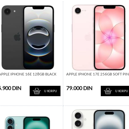
APPLE IPHONE 16E 128GB BLACK
APPLE IPHONE 17E 256GB SOFT PI
5.900 DIN
79.000 DIN
U KORPU
U KORPU