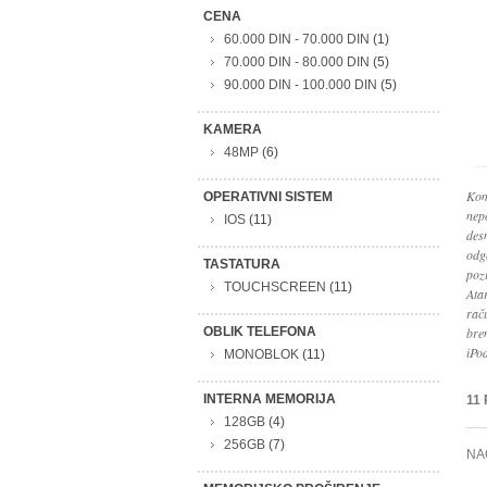
CENA
60.000 DIN
-
70.000 DIN
(1)
70.000 DIN
-
80.000 DIN
(5)
90.000 DIN
-
100.000 DIN
(5)
KAMERA
48MP
(6)
Kom
OPERATIVNI SISTEM
nep
IOS
(11)
des
odg
TASTATURA
poz
TOUCHSCREEN
(11)
Ata
rač
OBLIK TELEFONA
bre
iPo
MONOBLOK
(11)
INTERNA MEMORIJA
11
128GB
(4)
256GB
(7)
NA