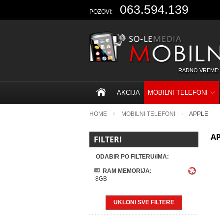
063.594.139
POZOVI:
RADNO VREME:
AKCIJA
MOBILNI TELEFONI
HOME
MOBILNI TELEFONI
APPLE
A
FILTERI
ODABIR PO FILTERU/IMA:
RAM MEMORIJA:
8GB
UKLONI SVE FILTERE