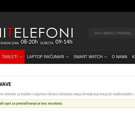
08-20h
09-14h
 RADNI DAN
SUBOTA
TABLETI
LAPTOP RAČUNARI
SMART WATCH
O NAMA
K
WAVE
ve sinonim za kvalitet i sigurnost Xwave odražava snagu brenda koji integriše tradicionalne i
aš upit za pretraživanje je bez rezultata.