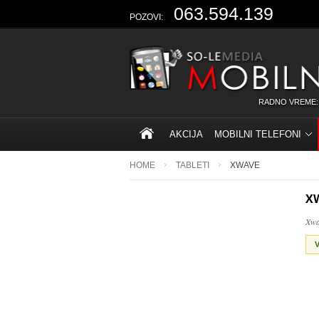
063.594.139
POZOVI:
RADNO VREME:
AKCIJA
MOBILNI TELEFONI
HOME
TABLETI
XWAVE
X
Xwa
V