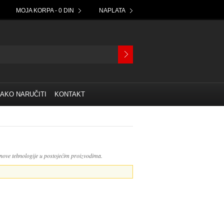
MOJA KORPA - 0 DIN
NAPLATA
AKO NARUČITI
KONTAKT
 nove tehnologije u postojećim proizvodima.