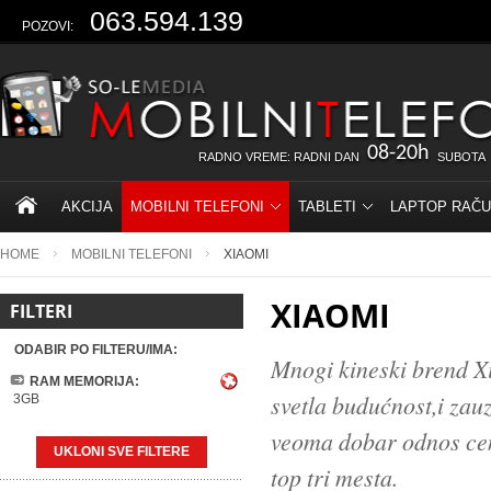
063.594.139
POZOVI:
08-20h
RADNO VREME: RADNI DAN
SUBOTA
AKCIJA
MOBILNI TELEFONI
TABLETI
LAPTOP RAČU
HOME
MOBILNI TELEFONI
XIAOMI
XIAOMI
FILTERI
ODABIR PO FILTERU/IMA:
Mnogi kineski brend X
RAM MEMORIJA:
svetla budućnost,i zau
3GB
veoma dobar odnos cene
UKLONI SVE FILTERE
top tri mesta.