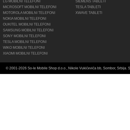
LG MOBILNI TELEFONI
SIEMENS TABLETI
MICROSOFT MOBILNI TELEFONI
TESLA TABLETI
MOTOROLA MOBILNI TELEFONI
XWAVE TABLETI
NOKIA MOBILNI TELEFONI
OUKITEL MOBILNI TELEFONI
SAMSUNG MOBILNI TELEFONI
SONY MOBILNI TELEFONI
TESLA MOBILNI TELEFONI
WIKO MOBILNI TELEFONI
XIAOMI MOBILNI TELEFONI
© 2001-2026 So-le Mobile Shop d.o.o., Nikole Vukićevića bb, Sombor, Srbija. 