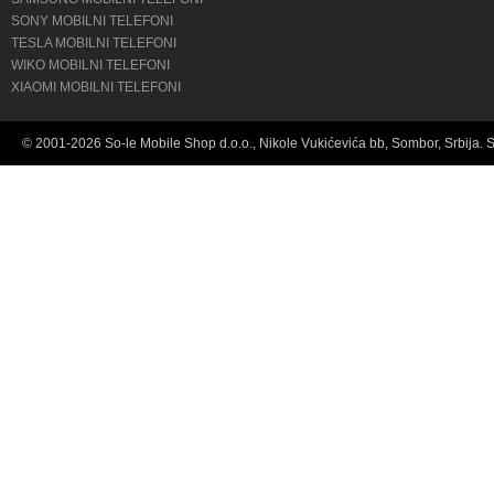
SONY MOBILNI TELEFONI
TESLA MOBILNI TELEFONI
WIKO MOBILNI TELEFONI
XIAOMI MOBILNI TELEFONI
© 2001-2026 So-le Mobile Shop d.o.o., Nikole Vukićevića bb, Sombor, Srbija. 