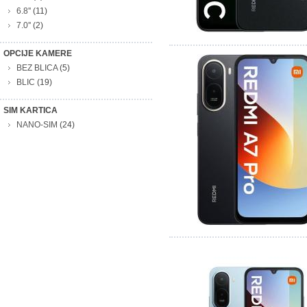
6.8''
(11)
7.0''
(2)
OPCIJE KAMERE
BEZ BLICA
(5)
BLIC
(19)
SIM KARTICA
NANO-SIM
(24)