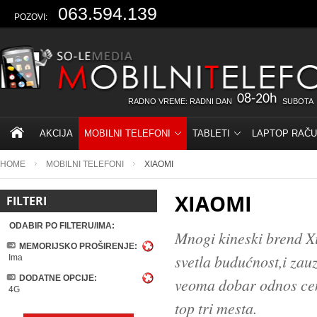
063.594.139
POZOVI:
08-20h
RADNO VREME: RADNI DAN
SUBOTA
AKCIJA
MOBILNI TELEFONI
TABLETI
LAPTOP RAČU
HOME
MOBILNI TELEFONI
XIAOMI
XIAOMI
FILTERI
ODABIR PO FILTERU/IMA:
Mnogi kineski brend X
MEMORIJSKO PROŠIRENJE:
svetla budućnost,i zau
Ima
DODATNE OPCIJE:
veoma dobar odnos cene
4G
top tri mesta.