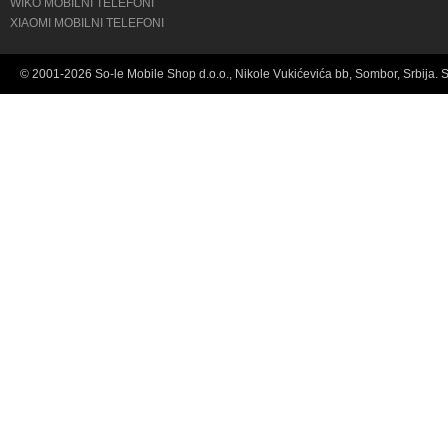
WIKO MOBILNI TELEFONI
XIAOMI MOBILNI TELEFONI
© 2001-2026 So-le Mobile Shop d.o.o., Nikole Vukićevića bb, Sombor, Srbija. 