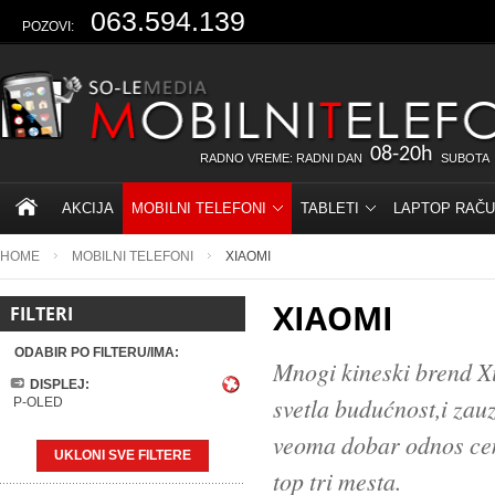
063.594.139
POZOVI:
08-20h
RADNO VREME: RADNI DAN
SUBOTA
AKCIJA
MOBILNI TELEFONI
TABLETI
LAPTOP RAČU
HOME
MOBILNI TELEFONI
XIAOMI
XIAOMI
FILTERI
ODABIR PO FILTERU/IMA:
Mnogi kineski brend X
DISPLEJ:
svetla budućnost,i zau
P-OLED
veoma dobar odnos cene
UKLONI SVE FILTERE
top tri mesta.