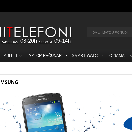
08-20h
09-14h
 RADNI DAN
SUBOTA
TABLETI
LAPTOP RAČUNARI
SMART WATCH
O NAMA
K
AMSUNG