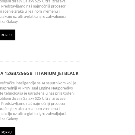
aobljeni dizajn Galaxy S25 Ultra izražava
ju Predstavljamo naš najmoćniji procesor
praćenje zraka u realnom vremenu i
akciju uz ultra-glatku igru zahvaljujući
i za Galaxy
U KORPU
A 12GB/256GB TITANIUM JETBLACK
veštačke inteligencije sa AI saputnikom koji je
jnapredniji AI ProVisual Engine Neuporedivo
Ie tehnologija je ugrađena u naš prilagođeni
aobljeni dizajn Galaxy S25 Ultra izražava
ju Predstavljamo naš najmoćniji procesor
praćenje zraka u realnom vremenu i
akciju uz ultra-glatku igru zahvaljujući
i za Galaxy
U KORPU