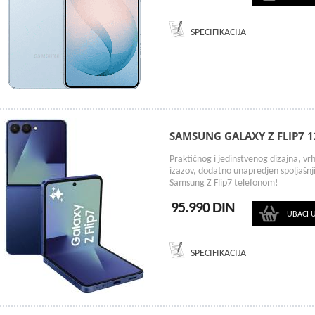
SPECIFIKACIJA
SAMSUNG GALAXY Z FLIP7 
Praktičnog i jedinstvenog dizajna, vrh
izazov, dodatno unapredjen spoljašnji
Samsung Z Flip7 telefonom!
95.990 DIN
UBACI 
SPECIFIKACIJA