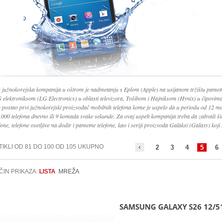
 južnokorejska kompanija u oštrom je nadmetanju s Eplom (Apple) na usijanom tržištu pamet
G elektroniksom (LG Electronics) u oblasti televizora, Tošibom i Hajniksom (Hynix) u čipovi
o postao prvi južnokorejski proizvođač mobilnih telefona kome je uspelo da u periodu od 12 me
.000 telefona dnevno ili 9 komada svake sekunde. Za ovaj uspeh kompanija treba da zahvali š
fone, telefone osetljive na dodir i pametne telefone, kao i seriji proizvoda Galaksi (Galaxy) koji 
TIKLI OD 81 DO 100 OD 105 UKUPNO
2
3
4
5
6
ČIN PRIKAZA:
LISTA
MREŽA
SAMSUNG GALAXY S26 12/5