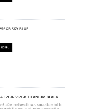
256GB SKY BLUE
U KORPU
A 12GB/512GB TITANIUM BLACK
veštačke inteligencije sa AI saputnikom koji je