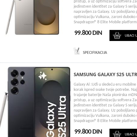
pristup, a uz optimizaciju softvera Z
jedinstven identitet za Galaxy S seri
napravljen za Galaxy. Uz poboljšano 
optimizaciju Vulkana, zaroni duboko u 
Snapdragon® 8 Elite Mobile platform
99.800 DIN
UBACI 
SPECIFIKACIJA
SAMSUNG GALAXY S25 ULTR
Galaxy Al :Uđi u sledeću eru mobilne 
korak ispred svake tvoje potrebe. Na
trajanje baterije Naša pionirska mDN
pristup, a uz optimizaciju softvera Z
jedinstven identitet za Galaxy S seri
napravljen za Galaxy. Uz poboljšano 
optimizaciju Vulkana, zaroni duboko u 
Snapdragon® 8 Elite Mobile platform
99.800 DIN
UBACI 