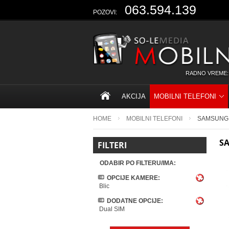
063.594.139
POZOVI:
RADNO VREME:
AKCIJA
MOBILNI TELEFONI
HOME
MOBILNI TELEFONI
SAMSUNG
S
FILTERI
ODABIR PO FILTERU/IMA:
OPCIJE KAMERE:
Blic
DODATNE OPCIJE:
Dual SIM