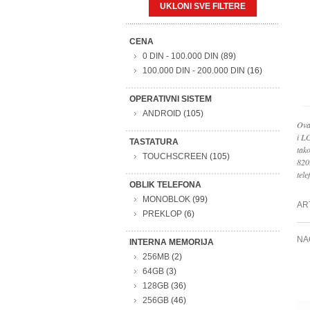
UKLONI SVE FILTERE
CENA
0 DIN
-
100.000 DIN
(89)
100.000 DIN
-
200.000 DIN
(16)
OPERATIVNI SISTEM
ANDROID
(105)
Ova
i L
TASTATURA
tak
TOUCHSCREEN
(105)
820
tele
OBLIK TELEFONA
MONOBLOK
(99)
AR
PREKLOP
(6)
NA
INTERNA MEMORIJA
256MB
(2)
64GB
(3)
128GB
(36)
256GB
(46)