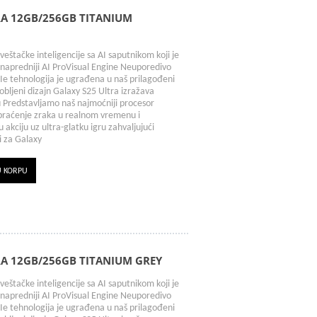
A 12GB/256GB TITANIUM
veštačke inteligencije sa AI saputnikom koji je
jnapredniji AI ProVisual Engine Neuporedivo
Ie tehnologija je ugrađena u naš prilagođeni
aobljeni dizajn Galaxy S25 Ultra izražava
ju Predstavljamo naš najmoćniji procesor
praćenje zraka u realnom vremenu i
akciju uz ultra-glatku igru zahvaljujući
i za Galaxy
U KORPU
A 12GB/256GB TITANIUM GREY
veštačke inteligencije sa AI saputnikom koji je
jnapredniji AI ProVisual Engine Neuporedivo
Ie tehnologija je ugrađena u naš prilagođeni