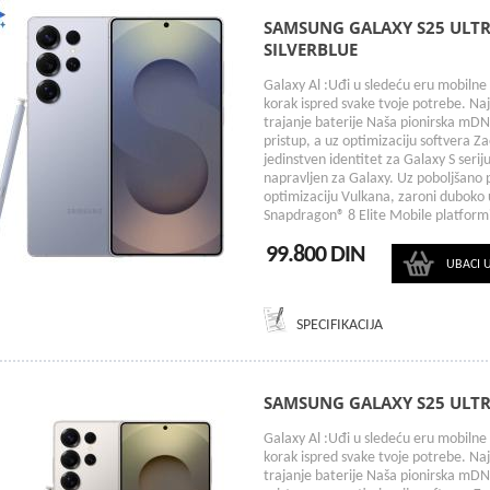
SAMSUNG GALAXY S25 ULTR
SILVERBLUE
Galaxy Al :Uđi u sledeću eru mobilne 
korak ispred svake tvoje potrebe. Na
trajanje baterije Naša pionirska mDN
pristup, a uz optimizaciju softvera Z
jedinstven identitet za Galaxy S seri
napravljen za Galaxy. Uz poboljšano 
optimizaciju Vulkana, zaroni duboko u 
Snapdragon® 8 Elite Mobile platform
99.800 DIN
UBACI 
SPECIFIKACIJA
SAMSUNG GALAXY S25 ULTR
Galaxy Al :Uđi u sledeću eru mobilne 
korak ispred svake tvoje potrebe. Na
trajanje baterije Naša pionirska mDN