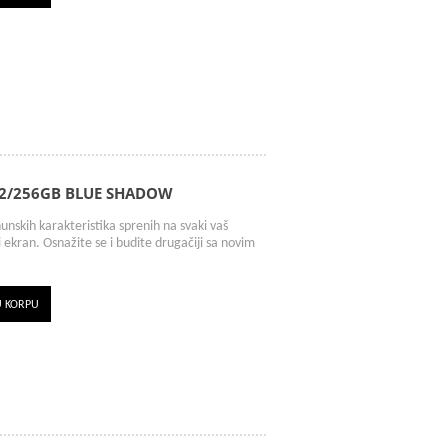
12/256GB BLUE SHADOW
unskih karakteristika sprenih na svaki vaš
 ekran. Osnažite se i budite drugačiji sa novim
U KORPU