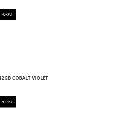
U KORPU
12GB COBALT VIOLET
U KORPU