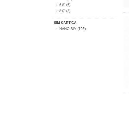
6.8''
(6)
8.0''
(3)
SIM KARTICA
NANO-SIM
(105)