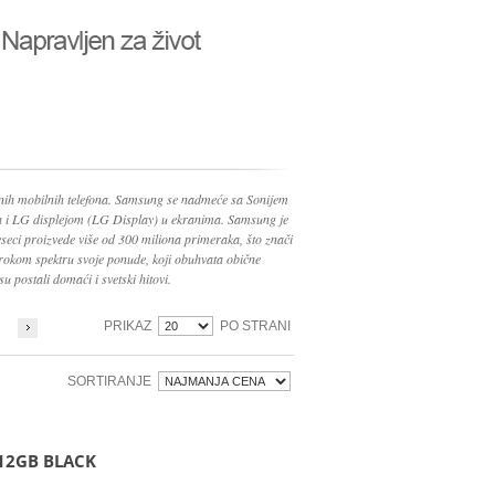
nih mobilnih telefona. Samsung se nadmeće sa Sonijem
ma i LG displejom (LG Display) u ekranima. Samsung je
seci proizvede više od 300 miliona primeraka, što znači
irokom spektru svoje ponude, koji obuhvata obične
su postali domaći i svetski hitovi.
PRIKAZ
PO STRANI
SORTIRANJE
12GB BLACK