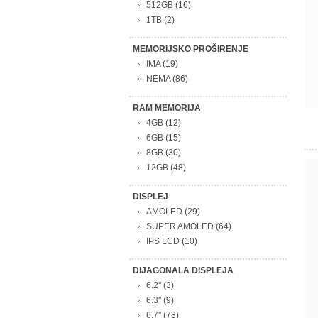
512GB
(16)
1TB
(2)
MEMORIJSKO PROŠIRENJE
IMA
(19)
NEMA
(86)
RAM MEMORIJA
4GB
(12)
6GB
(15)
8GB
(30)
12GB
(48)
DISPLEJ
AMOLED
(29)
SUPER AMOLED
(64)
IPS LCD
(10)
DIJAGONALA DISPLEJA
6.2''
(3)
6.3''
(9)
6.7''
(73)