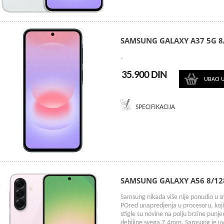
SAMSUNG GALAXY A37 5G 
.
35.900 DIN
UBACI 
SPECIFIKACIJA
SAMSUNG GALAXY A56 8/1
Samsung nikada više nije ponudio u s
POred unapredjenja u procesoru, koji 
stigle su novine na polju brzine punje
debljine svega 7,4mm. Samsung je uve