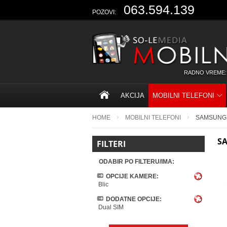
063.594.139
POZOVI:
RADNO VREME:
AKCIJA
MOBILNI TELEFONI
HOME
MOBILNI TELEFONI
SAMSUNG
S
FILTERI
ODABIR PO FILTERU/IMA:
OPCIJE KAMERE:
Blic
DODATNE OPCIJE:
Dual SIM