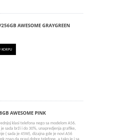
8/256GB AWESOME GRAYGREEN
U KORPU
28GB AWESOME PINK
rednjoj klasi telefona nego sa modelom A56.
je sada brži i do 30%, unapredjenja grafike,
nje ( sada je 45W), dizajna gde je novi A56
k znao da pravi dobre telefone, a tako je i sa