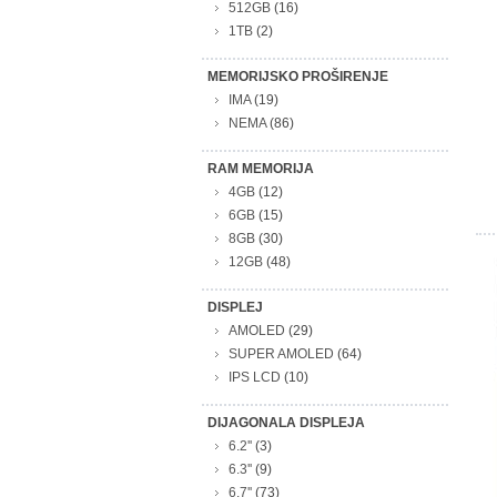
512GB
(16)
1TB
(2)
MEMORIJSKO PROŠIRENJE
IMA
(19)
NEMA
(86)
RAM MEMORIJA
4GB
(12)
6GB
(15)
8GB
(30)
12GB
(48)
DISPLEJ
AMOLED
(29)
SUPER AMOLED
(64)
IPS LCD
(10)
DIJAGONALA DISPLEJA
6.2''
(3)
6.3''
(9)
6.7''
(73)