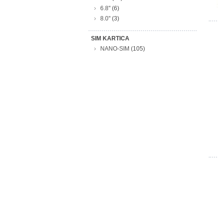
6.8''
(6)
8.0''
(3)
SIM KARTICA
NANO-SIM
(105)