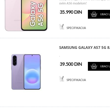
ovim A56 modelom!
35.990 DIN
UBACI 
SPECIFIKACIJA
SAMSUNG GALAXY A57 5G 8
.
39.500 DIN
UBACI 
SPECIFIKACIJA