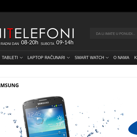
08-20h
09-14h
 RADNI DAN
SUBOTA
TABLETI
LAPTOP RAČUNARI
SMART WATCH
O NAMA
K
AMSUNG