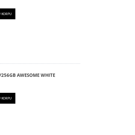
U KORPU
8/256GB AWESOME WHITE
U KORPU