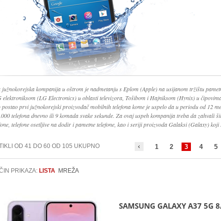
 južnokorejska kompanija u oštrom je nadmetanju s Eplom (Apple) na usijanom tržištu pamet
G elektroniksom (LG Electronics) u oblasti televizora, Tošibom i Hajniksom (Hynix) u čipovi
o postao prvi južnokorejski proizvođač mobilnih telefona kome je uspelo da u periodu od 12 me
.000 telefona dnevno ili 9 komada svake sekunde. Za ovaj uspeh kompanija treba da zahvali š
fone, telefone osetljive na dodir i pametne telefone, kao i seriji proizvoda Galaksi (Galaxy) koji 
TIKLI OD 41 DO 60 OD 105 UKUPNO
1
2
3
4
5
ČIN PRIKAZA:
LISTA
MREŽA
SAMSUNG GALAXY A37 5G 8