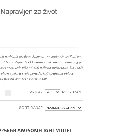
nih mobilnih telefona. Samsung se nadmeće sa Sonijem
ma i LG displejom (LG Display) u ekranima. Samsung je
seci proizvede više od 300 miliona primeraka, što znači
irokom spektru svoje ponude, koji obuhvata obične
su postali domaći i svetski hitovi.
PRIKAZ
PO STRANI
SORTIRANJE
/256GB AWESOMELIGHT VIOLET