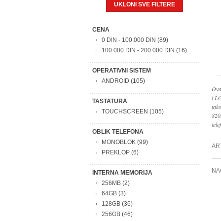
UKLONI SVE FILTERE
CENA
0 DIN
-
100.000 DIN
(89)
100.000 DIN
-
200.000 DIN
(16)
OPERATIVNI SISTEM
ANDROID
(105)
Ova
i L
TASTATURA
tak
TOUCHSCREEN
(105)
820
tele
OBLIK TELEFONA
MONOBLOK
(99)
AR
PREKLOP
(6)
NA
INTERNA MEMORIJA
256MB
(2)
64GB
(3)
128GB
(36)
256GB
(46)