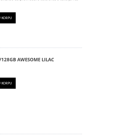
U KORPU
/128GB AWESOME LILAC
U KORPU