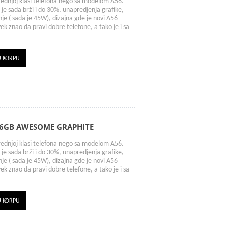
rednjoj klasi telefona nego sa modelom A56.
je sada brži i do 30%, unapredjenja grafike,
nje ( sada je 45W), dizajna gde je novi A56
k znao da pravi dobre telefone, a tako je i sa
U KORPU
56GB AWESOME GRAPHITE
rednjoj klasi telefona nego sa modelom A56.
je sada brži i do 30%, unapredjenja grafike,
nje ( sada je 45W), dizajna gde je novi A56
k znao da pravi dobre telefone, a tako je i sa
U KORPU