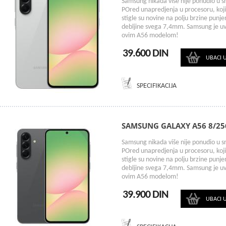
Samsung nikada više nije ponudio u s
POred unapredjenja u procesoru, koji 
stigle su novine na polju brzine punje
debljine svega 7,4mm. Samsung je uve
ovim A56 modelom!
39.600 DIN
UBACI 
SPECIFIKACIJA
SAMSUNG GALAXY A56 8/2
Samsung nikada više nije ponudio u s
POred unapredjenja u procesoru, koji 
stigle su novine na polju brzine punje
debljine svega 7,4mm. Samsung je uve
ovim A56 modelom!
39.900 DIN
UBACI 