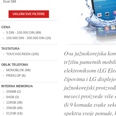
Dual SIM
UKLONI SVE FILTERE
CENA
0 DIN
-
100.000 DIN
(89)
100.000 DIN
-
200.000 DIN
(16)
TASTATURA
Ova južnokorejska kom
TOUCHSCREEN
(105)
tržištu pametnih mobi
OBLIK TELEFONA
elektroniksom (LG Elec
MONOBLOK
(99)
PREKLOP
(6)
čipovima i LG displej
južnokorejski proizvođ
INTERNA MEMORIJA
256MB
(2)
meseci proizvede više 
64GB
(3)
128GB
(36)
ili 9 komada svake sek
256GB
(46)
spektru svoje ponude, k
512GB
(16)