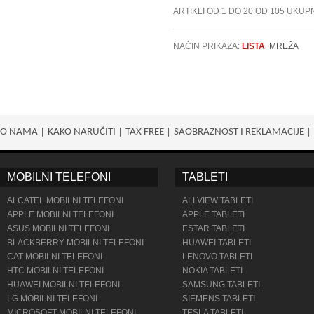
ARTIKLI OD 1 DO 20 OD 105 UKUP
NAČIN PRIKAZA:
LISTA
MREŽA
O NAMA
KAKO NARUČITI
TAX FREE
SAOBRAZNOST I REKLAMACIJE
MOBILNI TELEFONI
TABLETI
ALCATEL MOBILNI TELEFONI
ALLVIEW TABLETI
APPLE MOBILNI TELEFONI
APPLE TABLETI
ASUS MOBILNI TELEFONI
ESTAR TABLETI
BLACKBERRY MOBILNI TELEFONI
HUAWEI TABLETI
CAT MOBILNI TELEFONI
LENOVO TABLETI
HTC MOBILNI TELEFONI
NOKIA TABLETI
HUAWEI MOBILNI TELEFONI
SAMSUNG TABLETI
LG MOBILNI TELEFONI
SIEMENS TABLETI
MICROSOFT MOBILNI TELEFONI
TESLA TABLETI