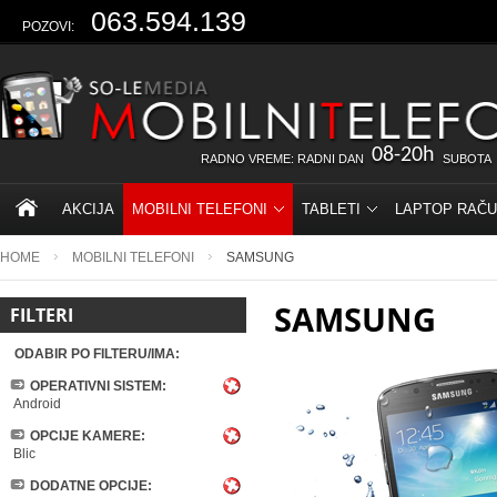
063.594.139
POZOVI:
08-20h
RADNO VREME: RADNI DAN
SUBOTA
AKCIJA
MOBILNI TELEFONI
TABLETI
LAPTOP RAČU
HOME
MOBILNI TELEFONI
SAMSUNG
SAMSUNG
FILTERI
ODABIR PO FILTERU/IMA:
OPERATIVNI SISTEM:
Android
OPCIJE KAMERE:
Blic
DODATNE OPCIJE: