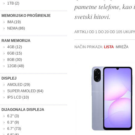
1TB
(2)
pametne telefone, kao i
svetski hitovi.
MEMORIJSKO PROŠIRENJE
IMA
(19)
NEMA
(86)
ARTIKLI OD 1 DO 20 OD 105 UKUP
RAM MEMORIJA
4GB
(12)
NAČIN PRIKAZA:
LISTA
MREŽA
6GB
(15)
8GB
(30)
12GB
(48)
DISPLEJ
AMOLED
(29)
SUPER AMOLED
(64)
IPS LCD
(10)
DIJAGONALA DISPLEJA
6.2''
(3)
6.3''
(9)
6.7''
(73)