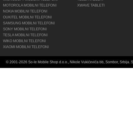
MOTOROLA MOBILNI TELEFONI
XWAVE TABLETI
NOKIA MOBILNI TELEFONI
OUKITEL MOBILNI TELEFONI
SAMSUNG MOBILNI TELEFONI
SONY MOBILNI TELEFONI
TESLA MOBILNI TELEFONI
WIKO MOBILNI TELEFONI
XIAOMI MOBILNI TELEFONI
© 2001-2026 So-le Mobile Shop d.o.o., Nikole Vukićevića bb, Sombor, Srbija. 