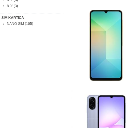
6.8''
(6)
8.0''
(3)
SIM KARTICA
NANO-SIM
(105)