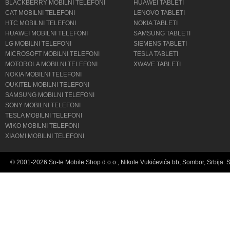
BLACKBERRY MOBILNI TELEFONI
HUAWEI TABLETI
CAT MOBILNI TELEFONI
LENOVO TABLETI
HTC MOBILNI TELEFONI
NOKIA TABLETI
HUAWEI MOBILNI TELEFONI
SAMSUNG TABLETI
LG MOBILNI TELEFONI
SIEMENS TABLETI
MICROSOFT MOBILNI TELEFONI
TESLA TABLETI
MOTOROLA MOBILNI TELEFONI
XWAVE TABLETI
NOKIA MOBILNI TELEFONI
OUKITEL MOBILNI TELEFONI
SAMSUNG MOBILNI TELEFONI
SONY MOBILNI TELEFONI
TESLA MOBILNI TELEFONI
WIKO MOBILNI TELEFONI
XIAOMI MOBILNI TELEFONI
© 2001-2026 So-le Mobile Shop d.o.o., Nikole Vukićevića bb, Sombor, Srbija. 