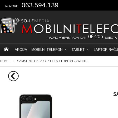
063.594.139
POZOVI:
08-20h
RADNO VREME: RADNI DAN
SUBOTA
AKCIJA
MOBILNI TELEFONI
TABLETI
LAPTOP RAČU
HOME
SAMSUNG GALAXY Z FLIP7 FE 8/128GB WHITE
S
.