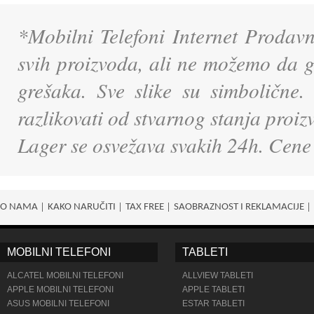
*Mobilni Telefoni Internet Prodavn
svih proizvoda, ali ne možemo da g
grešaka. Sve slike su simbolične.
razlikovati od stvarnog stanja proi
Lager se osvežava svakih 24h. Cene
O NAMA
KAKO NARUČITI
TAX FREE
SAOBRAZNOST I REKLAMACIJE
MOBILNI TELEFONI
TABLETI
ALCATEL MOBILNI TELEFONI
ALLVIEW TABLETI
APPLE MOBILNI TELEFONI
APPLE TABLETI
ASUS MOBILNI TELEFONI
ESTAR TABLETI