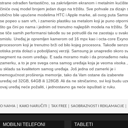
strane odrađen fantastično, sa zakrivljenim ekranom i metalnim kućišt
činiće ovaj model brojem jedan dugo na tržištu. Sve pohvale za dizajn 
obično bile upućene modelima HTC i Apple marke, ali ovog puta Sam
se popeo u sam vrh, i zamenio plastiku sa metalom koji je puno otpornij
što ga čini po nama i jednim od trenutno najlepših modela na tržištu. Š
se tiče samih performansi takođe su se potrudili da ne zaostaju u sva
smislu. Uređaj je opremljen kamerom od 16 mpx kao i octa-core Exyn
procesorom koji je trenutno brži od bilo kojeg procesora. Takođe senzo
otiska prsta dolazi u poboljšanoj verziji. Samsung je unapredio skoro s
segment na ovom uređaju. E sada moramo malo i da pronađemo nek
zamerku, a to je pre svega cena samog uređaja koja je veoma visoka ,
u skladu sa kvalitetom samog uređaja. Još jedna od zamerki je i
nemogućnost proširenja memorije, tako da Vam ostane da izaberete
uređaj od 32GB, 64GB ili 128GB. Ali da ne sitničarimo, svi koji budu uze
ovaj uređaj neće požaliti, i jednostavno ga neće ispuštati iz ruku.
O NAMA
KAKO NARUČITI
TAX FREE
SAOBRAZNOST I REKLAMACIJE
MOBILNI TELEFONI
TABLETI