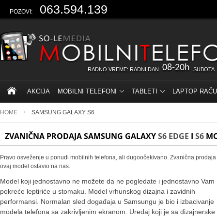
063.594.139
POZOVI:
08-20h
RADNO VREME: RADNI DAN
SUBOTA
AKCIJA
MOBILNI TELEFONI
TABLETI
LAPTOP RAČU
HOME
SAMSUNG GALAXY S6
ZVANIČNA PRODAJA SAMSUNG GALAXY
S6 EDGE
I
S6
MOD
Pravo osveženje u ponudi mobilnih telefona, ali dugoočekivano. Zvanična prodaja
ovaj model ostavio na nas.
Model koji jednostavno ne možete da ne pogledate i jednostavno Vam
pokreće leptiriće u stomaku. Model vrhunskog dizajna i zavidnih
performansi. Normalan sled događaja u Samsungu je bio i izbacivanje
modela telefona sa zakrivljenim ekranom. Uređaj koji je sa dizajnerske