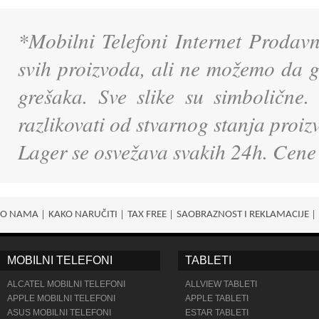
*Mobilni Telefoni Internet Prodavn
svih proizvoda, ali ne možemo da g
grešaka. Sve slike su simbolične.
razlikovati od stvarnog stanja proi
Lager se osvežava svakih 24h. Cene
O NAMA
KAKO NARUČITI
TAX FREE
SAOBRAZNOST I REKLAMACIJE
MOBILNI TELEFONI
TABLETI
ALCATEL MOBILNI TELEFONI
ALLVIEW TABLETI
APPLE MOBILNI TELEFONI
APPLE TABLETI
ASUS MOBILNI TELEFONI
ESTAR TABLETI