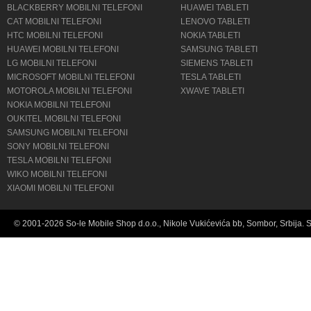
BLACKBERRY MOBILNI TELEFONI
HUAWEI TABLETI
CAT MOBILNI TELEFONI
LENOVO TABLETI
HTC MOBILNI TELEFONI
NOKIA TABLETI
HUAWEI MOBILNI TELEFONI
SAMSUNG TABLETI
LG MOBILNI TELEFONI
SIEMENS TABLETI
MICROSOFT MOBILNI TELEFONI
TESLA TABLETI
MOTOROLA MOBILNI TELEFONI
XWAVE TABLETI
NOKIA MOBILNI TELEFONI
OUKITEL MOBILNI TELEFONI
SAMSUNG MOBILNI TELEFONI
SONY MOBILNI TELEFONI
TESLA MOBILNI TELEFONI
WIKO MOBILNI TELEFONI
XIAOMI MOBILNI TELEFONI
© 2001-2026 So-le Mobile Shop d.o.o., Nikole Vukićevića bb, Sombor, Srbija. 