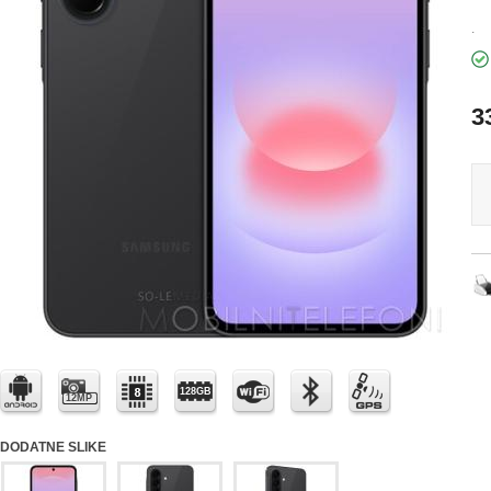
.
3
128GB
12MP
DODATNE SLIKE