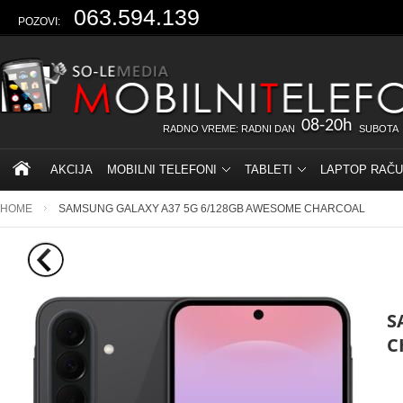
063.594.139
POZOVI:
08-20h
RADNO VREME: RADNI DAN
SUBOTA
AKCIJA
MOBILNI TELEFONI
TABLETI
LAPTOP RAČU
HOME
SAMSUNG GALAXY A37 5G 6/128GB AWESOME CHARCOAL
S
C