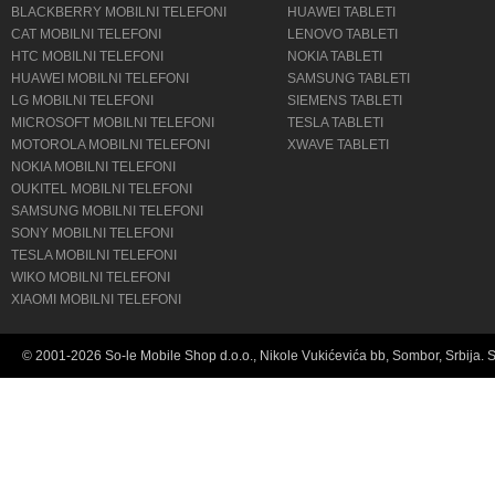
BLACKBERRY MOBILNI TELEFONI
HUAWEI TABLETI
CAT MOBILNI TELEFONI
LENOVO TABLETI
HTC MOBILNI TELEFONI
NOKIA TABLETI
HUAWEI MOBILNI TELEFONI
SAMSUNG TABLETI
LG MOBILNI TELEFONI
SIEMENS TABLETI
MICROSOFT MOBILNI TELEFONI
TESLA TABLETI
MOTOROLA MOBILNI TELEFONI
XWAVE TABLETI
NOKIA MOBILNI TELEFONI
OUKITEL MOBILNI TELEFONI
SAMSUNG MOBILNI TELEFONI
SONY MOBILNI TELEFONI
TESLA MOBILNI TELEFONI
WIKO MOBILNI TELEFONI
XIAOMI MOBILNI TELEFONI
© 2001-2026 So-le Mobile Shop d.o.o., Nikole Vukićevića bb, Sombor, Srbija. 