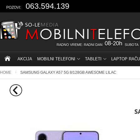
063.594.139
POZOVI:
08-20h
RADNO VREME: RADNI DAN
SUBOTA
AKCIJA
MOBILNI TELEFONI
TABLETI
LAPTOP RAČU
HOME
SAMSUNG GALAXY A57 5G 8/128GB AWESOME LILAC
S
.