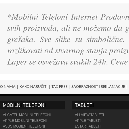
*Mobilni Telefoni Internet Prodavn
svih proizvoda, ali ne možemo da g
grešaka. Sve slike su simbolične.
razlikovati od stvarnog stanja proi
Lager se osvežava svakih 24h. Cene
O NAMA
KAKO NARUČITI
TAX FREE
SAOBRAZNOST I REKLAMACIJE
MOBILNI TELEFONI
TABLETI
ALCATEL MOBILNI TELEFONI
ALLVIEW TABLETI
APPLE MOBILNI TELEFONI
APPLE TABLETI
ASUS MOBILNI TELEFONI
ESTAR TABLETI