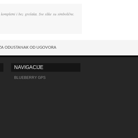
kompletni i bez grešaka. Sve slike su simbolične.
ZA ODUSTANAK OD UGOVORA
NAVIGACIJE
BLUEBERRY GPS