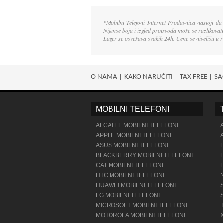
*Mobilni Telefoni Internet Prodavnica nastoji da
Nijanse boja i izgled proizvoda može se razlikova
Lager se osvežava svakih 24h. Cene se nivelišu u
O NAMA
KAKO NARUČITI
TAX FREE
SA
MOBILNI TELEFONI
ALCATEL MOBILNI TELEFONI
APPLE MOBILNI TELEFONI
ASUS MOBILNI TELEFONI
BLACKBERRY MOBILNI TELEFONI
CAT MOBILNI TELEFONI
HTC MOBILNI TELEFONI
HUAWEI MOBILNI TELEFONI
LG MOBILNI TELEFONI
MICROSOFT MOBILNI TELEFONI
MOTOROLA MOBILNI TELEFONI