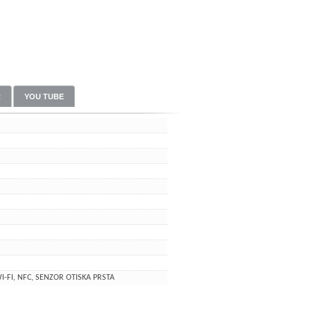
R
YOU TUBE
I-FI, NFC, SENZOR OTISKA PRSTA