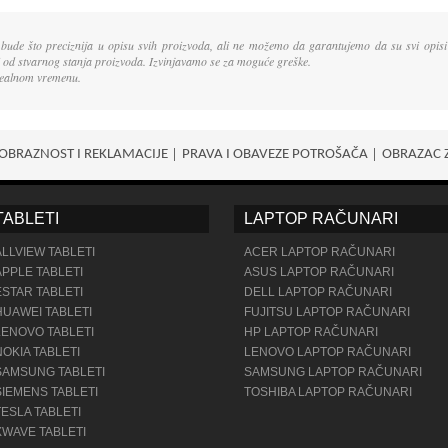
 bude što preciznija u opisu svih proizvoda, ali ne možemo da garantujemo da su svi opisi 
ti od stvarnog stanja proizvoda. Izvinjavamo se za moguće greške.
 realnom vremenu.
OBRAZNOST I REKLAMACIJE
PRAVA I OBAVEZE POTROŠАČA
OBRAZAC 
TABLETI
LAPTOP RAČUNARI
ALLVIEW TABLETI
ACER LAPTOP RAČUNARI
APPLE TABLETI
ASUS LAPTOP RAČUNARI
ESTAR TABLETI
DELL LAPTOP RAČUNARI
HUAWEI TABLETI
FUJITSU LAPTOP RAČUNARI
LENOVO TABLETI
HP LAPTOP RAČUNARI
NOKIA TABLETI
LENOVO LAPTOP RAČUNARI
SAMSUNG TABLETI
SAMSUNG LAPTOP RAČUNARI
SIEMENS TABLETI
TOSHIBA LAPTOP RAČUNARI
TESLA TABLETI
XWAVE TABLETI