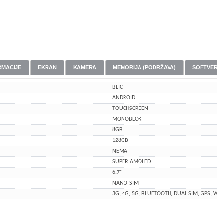
RMACIJE
EKRAN
KAMERA
MEMORIJA (PODRŽAVA)
SOFTVE
BLIC
ANDROID
TOUCHSCREEN
MONOBLOK
8GB
128GB
NEMA
SUPER AMOLED
6.7''
NANO-SIM
3G, 4G, 5G, BLUETOOTH, DUAL SIM, GPS, W