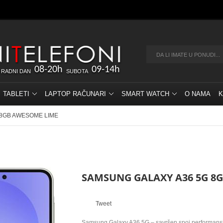
08-20h
09-14h
 RADNI DAN
SUBOTA
TABLETI
LAPTOP RAČUNARI
SMART WATCH
O NAMA
K
28GB AWESOME LIME
SAMSUNG GALAXY A36 5G 8
Tweet
Samsung Galaxy A36 5G – savršen spoj performansi i