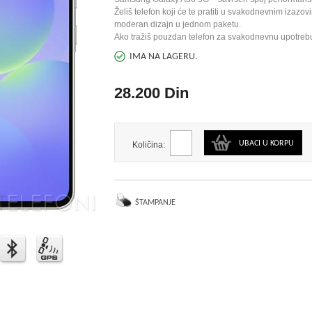
Želiš telefon koji će te pratiti u svakodnevnim izazo
moderan dizajn u jednom paketu.
Ako tražiš pouzdan telefon za svakodnevnu upotrebu
IMA NA LAGERU.
28.200 Din
UBACI U KORPU
Količina:
ŠTAMPANJE