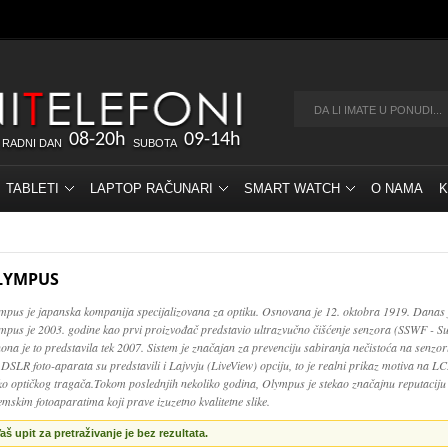
08-20h
09-14h
 RADNI DAN
SUBOTA
TABLETI
LAPTOP RAČUNARI
SMART WATCH
O NAMA
K
LYMPUS
mpus je japanska kompanija specijalizovana za optiku. Osnovana je 12. oktobra 1919. Danas 
mpus je 2003. godine kao prvi proizvođač predstavio ultrazvučno čišćenje senzora (SSWF - Su
ona je to predstavila tek 2007. Sistem je značajan za prevenciju sabiranja nečistoća na senz
 DSLR foto-aparata su predstavili i Lajvvju (LiveView) opciju, to je realni prikaz motiva na 
ko optičkog tragača.Tokom poslednjih nekoliko godina, Olympus je stekao značajnu reputaciju
emskim fotoaparatima koji prave izuzetno kvalitetne slike.
aš upit za pretraživanje je bez rezultata.