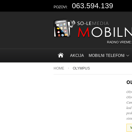
063.594.139
POZOVI:
RADNO VREME:
AKCIJA
MOBILNI TELEFONI
HOME
OLYMPUS
O
Oly
Oly
Can
kod
pre
sist
V