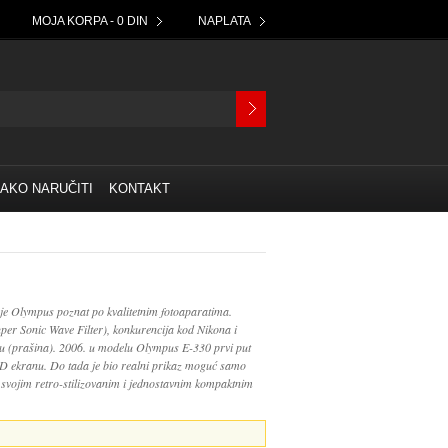
MOJA KORPA - 0 DIN
NAPLATA
AKO NARUČITI
KONTAKT
je Olympus poznat po kvalitetnim fotoaparatima.
per Sonic Wave Filter), konkurencija kod Nikona i
oru (prašina). 2006. u modelu Olympus E-330 prvi put
LCD ekranu. Do tada je bio realni prikaz moguć samo
 svojim retro-stilizovanim i jednostavnim kompaktnim