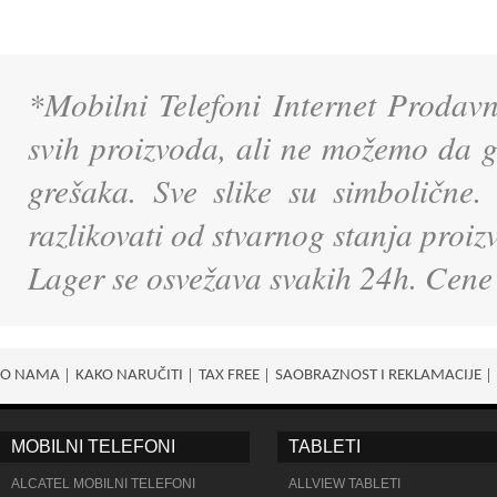
*Mobilni Telefoni Internet Prodavn
svih proizvoda, ali ne možemo da g
grešaka. Sve slike su simbolične.
razlikovati od stvarnog stanja proi
Lager se osvežava svakih 24h. Cene
O NAMA
KAKO NARUČITI
TAX FREE
SAOBRAZNOST I REKLAMACIJE
MOBILNI TELEFONI
TABLETI
ALCATEL MOBILNI TELEFONI
ALLVIEW TABLETI