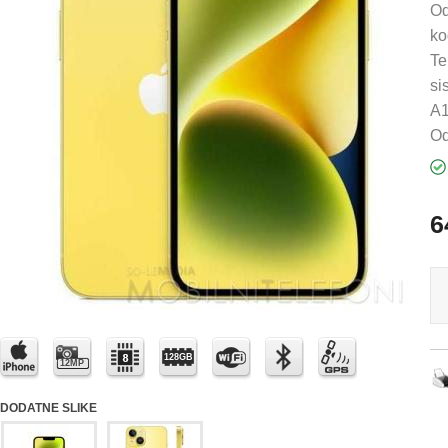
Od
ko
Te
si
A1
Od
6
128GB
12MP
DODATNE SLIKE