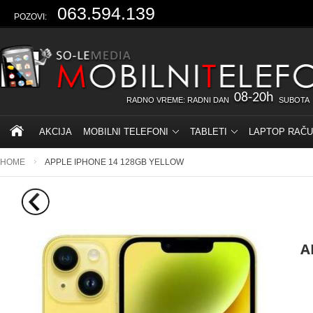
063.594.139
POZOVI:
08-20h
RADNO VREME: RADNI DAN
SUBOTA
AKCIJA
MOBILNI TELEFONI
TABLETI
LAPTOP RAČU
HOME
APPLE IPHONE 14 128GB YELLOW
A