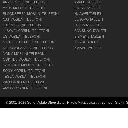
APPLE MOBILNI TELEFONI
APPLE TABLETI
ASUS MOBILNI TELEFONI
ESTAR TABLETI
BLACKBERRY MOBILNI TELEFONI
HUAWEI TABLETI
CAT MOBILNI TELEFONI
LENOVO TABLETI
HTC MOBILNI TELEFONI
NOKIA TABLETI
HUAWEI MOBILNI TELEFONI
SAMSUNG TABLETI
LG MOBILNI TELEFONI
SIEMENS TABLETI
MICROSOFT MOBILNI TELEFONI
TESLA TABLETI
MOTOROLA MOBILNI TELEFONI
XWAVE TABLETI
NOKIA MOBILNI TELEFONI
OUKITEL MOBILNI TELEFONI
SAMSUNG MOBILNI TELEFONI
SONY MOBILNI TELEFONI
TESLA MOBILNI TELEFONI
WIKO MOBILNI TELEFONI
XIAOMI MOBILNI TELEFONI
© 2001-2026 So-le Mobile Shop d.o.o., Nikole Vukićevića bb, Sombor, Srbija. 