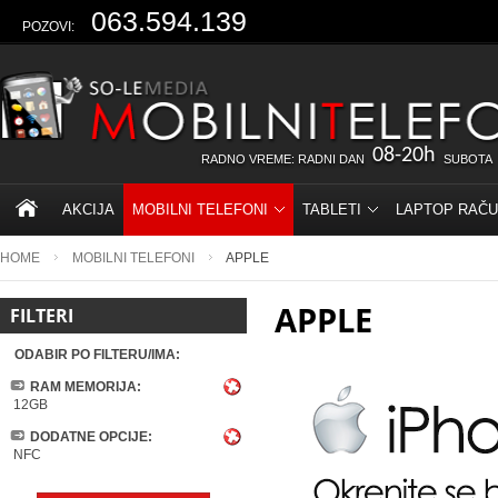
063.594.139
POZOVI:
08-20h
RADNO VREME: RADNI DAN
SUBOTA
AKCIJA
MOBILNI TELEFONI
TABLETI
LAPTOP RAČU
HOME
MOBILNI TELEFONI
APPLE
APPLE
FILTERI
ODABIR PO FILTERU/IMA:
RAM MEMORIJA:
12GB
DODATNE OPCIJE:
NFC