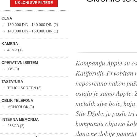
UKLONI SVE FILTERE
CENA
130.000 DIN
-
140.000 DIN
(2)
140.000 DIN
-
150.000 DIN
(1)
KAMERA
48MP
(1)
Kompaniju Apple su osn
OPERATIVNI SISTEM
IOS
(3)
Kaliforniji. Prvobitan 
neposredno nakon pušt
TASTATURA
TOUCHSCREEN
(3)
ostalo je samo Apple. 
OBLIK TELEFONA
metalik sive boje, koj
MONOBLOK
(3)
Stiv Džobs je posle t
INTERNA MEMORIJA
kompaniju objavio kol
256GB
(3)
dana ne dobije pametni