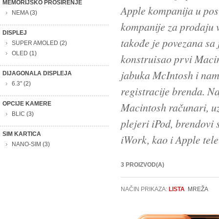
MEMORIJSKO PROŠIRENJE
Apple kompanija u pos
NEMA
(3)
kompanije za prodaju 
DISPLEJ
takođe je povezana sa 
SUPER AMOLED
(2)
OLED
(1)
konstruisao prvi Macin
jabuka McIntosh i nam
DIJAGONALA DISPLEJA
6.3''
(2)
registracije brenda. N
OPCIJE KAMERE
Macintosh računari, uz
BLIC
(3)
plejeri iPod, brendovi
SIM KARTICA
iWork, kao i Apple tele
NANO-SIM
(3)
3 PROIZVOD(A)
NAČIN PRIKAZA:
LISTA
MREŽA