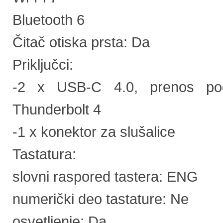
Bluetooth 6
Čitač otiska prsta: Da
Priključci:
-2 x USB-C 4.0, prenos poda
Thunderbolt 4
-1 x konektor za slušalice
Tastatura:
slovni raspored tastera: ENG
numerički deo tastature: Ne
osvetljenje: Da