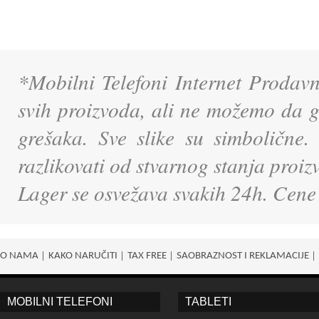
*Mobilni Telefoni Internet Prodavn
svih proizvoda, ali ne možemo da g
grešaka. Sve slike su simbolične.
razlikovati od stvarnog stanja proi
Lager se osvežava svakih 24h. Cene
O NAMA
KAKO NARUČITI
TAX FREE
SAOBRAZNOST I REKLAMACIJE
MOBILNI TELEFONI
TABLETI