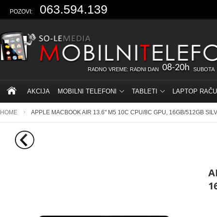
063.594.139
POZOVI:
08-20h
RADNO VREME: RADNI DAN
SUBOTA
AKCIJA
MOBILNI TELEFONI
TABLETI
LAPTOP RAČU
HOME
APPLE MACBOOK AIR 13.6" M5 10C CPU/8C GPU, 16GB/512GB SI
A
1