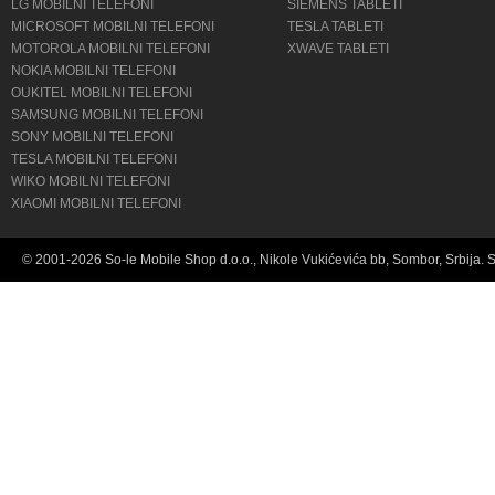
LG MOBILNI TELEFONI
SIEMENS TABLETI
MICROSOFT MOBILNI TELEFONI
TESLA TABLETI
MOTOROLA MOBILNI TELEFONI
XWAVE TABLETI
NOKIA MOBILNI TELEFONI
OUKITEL MOBILNI TELEFONI
SAMSUNG MOBILNI TELEFONI
SONY MOBILNI TELEFONI
TESLA MOBILNI TELEFONI
WIKO MOBILNI TELEFONI
XIAOMI MOBILNI TELEFONI
© 2001-2026 So-le Mobile Shop d.o.o., Nikole Vukićevića bb, Sombor, Srbija. 