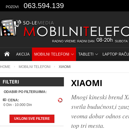
063.594.139
POZOVI:
08-20h
RADNO VREME: RADNI DAN
SUBOTA
AKCIJA
MOBILNI TELEFONI
TABLETI
LAPTOP RAČU
HOME
MOBILNI TELEFONI
XIAOMI
XIAOMI
FILTERI
ODABIR PO FILTERU/IMA:
Mnogi kineski brend X
CENA:
svetla budućnost,i zau
0 Din
-
10.000 Din
veoma dobar odnos cene
UKLONI SVE FILTERE
top tri mesta.