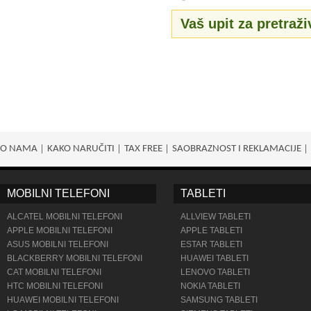
Vaš upit za pretraži
O NAMA
KAKO NARUČITI
TAX FREE
SAOBRAZNOST I REKLAMACIJE
MOBILNI TELEFONI
TABLETI
ALCATEL MOBILNI TELEFONI
ALLVIEW TABLETI
APPLE MOBILNI TELEFONI
APPLE TABLETI
ASUS MOBILNI TELEFONI
ESTAR TABLETI
BLACKBERRY MOBILNI TELEFONI
HUAWEI TABLETI
CAT MOBILNI TELEFONI
LENOVO TABLETI
HTC MOBILNI TELEFONI
NOKIA TABLETI
HUAWEI MOBILNI TELEFONI
SAMSUNG TABLETI