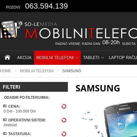
063.594.139
POZOVI:
08-20h
RADNO VREME: RADNI DAN
SUBOTA
AKCIJA
MOBILNI TELEFONI
TABLETI
LAPTOP RAČU
HOME
MOBILNI TELEFONI
SAMSUNG
SAMSUNG
FILTERI
ODABIR PO FILTERU/IMA:
CENA:
0 Din
-
100.000 Din
OPERATIVNI SISTEM:
Android
TASTATURA: