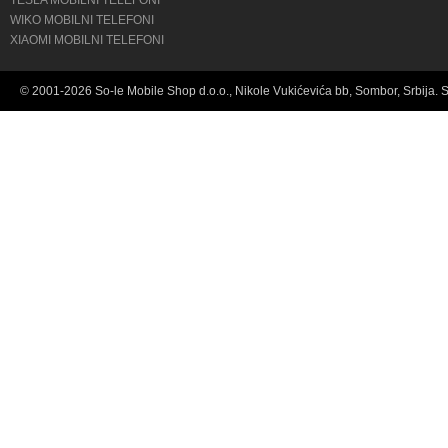
TESLA MOBILNI TELEFONI
WIKO MOBILNI TELEFONI
XIAOMI MOBILNI TELEFONI
© 2001-2026 So-le Mobile Shop d.o.o., Nikole Vukićevića bb, Sombor, Srbija. 