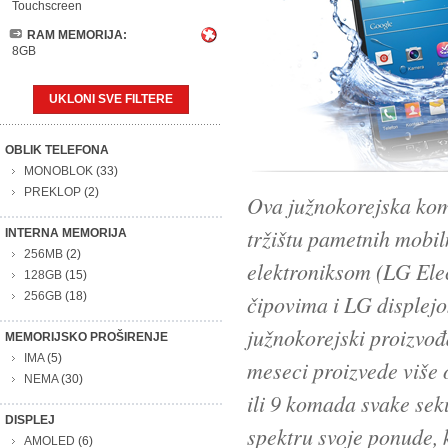
Touchscreen
RAM MEMORIJA:
8GB
UKLONI SVE FILTERE
OBLIK TELEFONA
MONOBLOK
(33)
PREKLOP
(2)
Ova južnokorejska kom
tržištu pametnih mobi
INTERNA MEMORIJA
256MB
(2)
elektroniksom (LG Elec
128GB
(15)
256GB
(18)
čipovima i LG displej
južnokorejski proizvođ
MEMORIJSKO PROŠIRENJE
IMA
(5)
meseci proizvede više 
NEMA
(30)
ili 9 komada svake sek
DISPLEJ
spektru svoje ponude, k
AMOLED
(6)