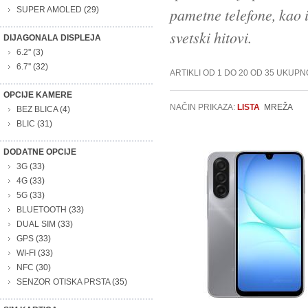
SUPER AMOLED
(29)
pametne telefone, kao i
svetski hitovi.
DIJAGONALA DISPLEJA
6.2''
(3)
6.7''
(32)
ARTIKLI OD 1 DO 20 OD 35 UKUPN
OPCIJE KAMERE
NAČIN PRIKAZA:
LISTA
MREŽA
BEZ BLICA
(4)
BLIC
(31)
DODATNE OPCIJE
3G
(33)
4G
(33)
5G
(33)
BLUETOOTH
(33)
DUAL SIM
(33)
GPS
(33)
WI-FI
(33)
NFC
(30)
SENZOR OTISKA PRSTA
(35)