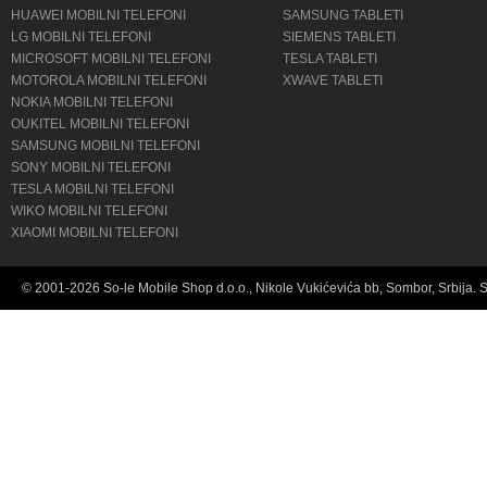
HUAWEI MOBILNI TELEFONI
SAMSUNG TABLETI
LG MOBILNI TELEFONI
SIEMENS TABLETI
MICROSOFT MOBILNI TELEFONI
TESLA TABLETI
MOTOROLA MOBILNI TELEFONI
XWAVE TABLETI
NOKIA MOBILNI TELEFONI
OUKITEL MOBILNI TELEFONI
SAMSUNG MOBILNI TELEFONI
SONY MOBILNI TELEFONI
TESLA MOBILNI TELEFONI
WIKO MOBILNI TELEFONI
XIAOMI MOBILNI TELEFONI
© 2001-2026 So-le Mobile Shop d.o.o., Nikole Vukićevića bb, Sombor, Srbija. 