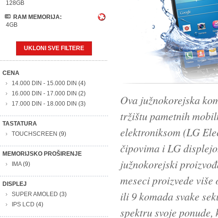
128GB
RAM MEMORIJA:
4GB
UKLONI SVE FILTERE
CENA
14.000 DIN
-
15.000 DIN
(4)
16.000 DIN
-
17.000 DIN
(2)
Ova južnokorejska kom
17.000 DIN
-
18.000 DIN
(3)
tržištu pametnih mobi
TASTATURA
elektroniksom (LG Elec
TOUCHSCREEN
(9)
čipovima i LG displej
MEMORIJSKO PROŠIRENJE
južnokorejski proizvođ
IMA
(9)
meseci proizvede više 
DISPLEJ
ili 9 komada svake sek
SUPER AMOLED
(3)
IPS LCD
(4)
spektru svoje ponude, k