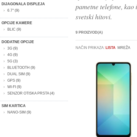
DIJAGONALA DISPLEJA
pametne telefone, kao i
6.7''
(9)
svetski hitovi.
OPCIJE KAMERE
BLIC
(9)
9 PROIZVOD(A)
DODATNE OPCIJE
NAČIN PRIKAZA:
LISTA
MREŽA
3G
(9)
4G
(9)
5G
(3)
BLUETOOTH
(9)
DUAL SIM
(9)
GPS
(9)
WI-FI
(9)
SENZOR OTISKA PRSTA
(4)
SIM KARTICA
NANO-SIM
(9)