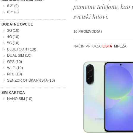
pametne telefone, kao i
6.2''
(2)
6.7''
(8)
svetski hitovi.
DODATNE OPCIJE
3G
(10)
10 PROIZVOD(A)
4G
(10)
5G
(10)
NAČIN PRIKAZA:
LISTA
MREŽA
BLUETOOTH
(10)
DUAL SIM
(10)
GPS
(10)
WI-FI
(10)
NFC
(10)
SENZOR OTISKA PRSTA
(10)
SIM KARTICA
NANO-SIM
(10)