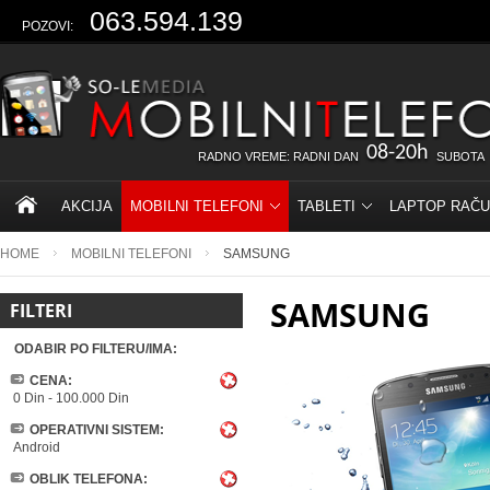
063.594.139
POZOVI:
08-20h
RADNO VREME: RADNI DAN
SUBOTA
AKCIJA
MOBILNI TELEFONI
TABLETI
LAPTOP RAČU
HOME
MOBILNI TELEFONI
SAMSUNG
SAMSUNG
FILTERI
ODABIR PO FILTERU/IMA:
CENA:
0 Din
-
100.000 Din
OPERATIVNI SISTEM:
Android
OBLIK TELEFONA: