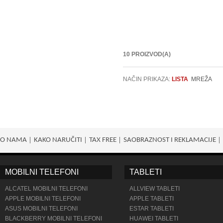
10 PROIZVOD(A)
NAČIN PRIKAZA:
LISTA
MREŽA
O NAMA
KAKO NARUČITI
TAX FREE
SAOBRAZNOST I REKLAMACIJE
MOBILNI TELEFONI
TABLETI
ALCATEL MOBILNI TELEFONI
ALLVIEW TABLETI
APPLE MOBILNI TELEFONI
APPLE TABLETI
ASUS MOBILNI TELEFONI
ESTAR TABLETI
BLACKBERRY MOBILNI TELEFONI
HUAWEI TABLETI