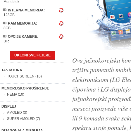
Monoblok
INTERNA MEMORIJA:
128GB
RAM MEMORIJA:
8GB
OPCIJE KAMERE:
Blic
UKLONI SVE FILTERE
Ova južnokorejska kom
tržištu pametnih mobi
TASTATURA
TOUCHSCREEN
(10)
elektroniksom (LG Elec
čipovima i LG displej
MEMORIJSKO PROŠIRENJE
NEMA
(10)
južnokorejski proizvođ
meseci proizvede više 
DISPLEJ
AMOLED
(3)
ili 9 komada svake sek
SUPER AMOLED
(7)
spektru svoje ponude, k
DIJAGONALA DISPLEJA