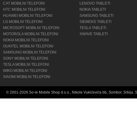
CAT MOBILNI TELEFONI
LENOVO TABLETI
HTC MOBILNI TELEFONI
NOKIA TABLETI
HUAWEI MOBILNI TELEFONI
SAMSUNG TABLETI
LG MOBILNI TELEFONI
SIEMENS TABLETI
MICROSOFT MOBILNI TELEFONI
TESLA TABLETI
MOTOROLA MOBILNI TELEFONI
XWAVE TABLETI
NOKIA MOBILNI TELEFONI
OUKITEL MOBILNI TELEFONI
SAMSUNG MOBILNI TELEFONI
SONY MOBILNI TELEFONI
TESLA MOBILNI TELEFONI
WIKO MOBILNI TELEFONI
XIAOMI MOBILNI TELEFONI
© 2001-2026 So-le Mobile Shop d.o.o., Nikole Vukićevića bb, Sombor, Srbija. 