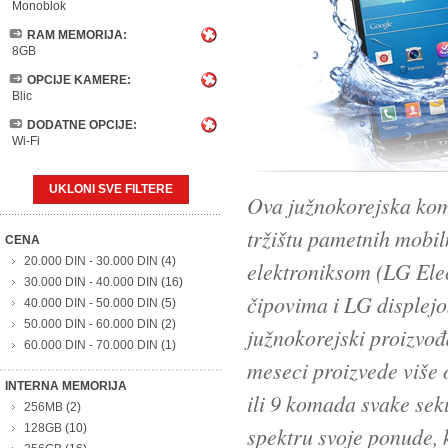
Monoblok
RAM MEMORIJA:
8GB
OPCIJE KAMERE:
Blic
DODATNE OPCIJE:
Wi-Fi
UKLONI SVE FILTERE
Ova južnokorejska kom
tržištu pametnih mobi
CENA
20.000 DIN
-
30.000 DIN
(4)
elektroniksom (LG Elec
30.000 DIN
-
40.000 DIN
(16)
čipovima i LG displej
40.000 DIN
-
50.000 DIN
(5)
50.000 DIN
-
60.000 DIN
(2)
južnokorejski proizvođ
60.000 DIN
-
70.000 DIN
(1)
meseci proizvede više 
INTERNA MEMORIJA
ili 9 komada svake sek
256MB
(2)
128GB
(10)
spektru svoje ponude, k