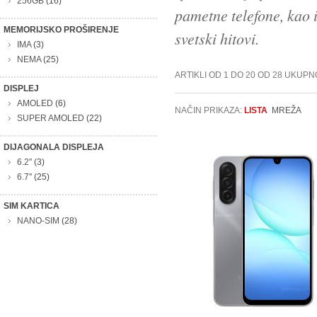
256GB
(16)
pametne telefone, kao i
MEMORIJSKO PROŠIRENJE
svetski hitovi.
IMA
(3)
NEMA
(25)
ARTIKLI OD 1 DO 20 OD 28 UKUPN
DISPLEJ
AMOLED
(6)
NAČIN PRIKAZA:
LISTA
MREŽA
SUPER AMOLED
(22)
DIJAGONALA DISPLEJA
6.2''
(3)
6.7''
(25)
SIM KARTICA
NANO-SIM
(28)