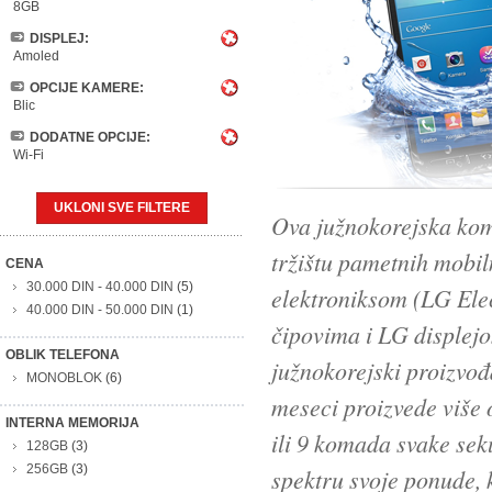
8GB
DISPLEJ:
Amoled
OPCIJE KAMERE:
Blic
DODATNE OPCIJE:
Wi-Fi
UKLONI SVE FILTERE
Ova južnokorejska kom
tržištu pametnih mobi
CENA
30.000 DIN
-
40.000 DIN
(5)
elektroniksom (LG Elec
40.000 DIN
-
50.000 DIN
(1)
čipovima i LG displej
OBLIK TELEFONA
južnokorejski proizvođ
MONOBLOK
(6)
meseci proizvede više 
INTERNA MEMORIJA
ili 9 komada svake sek
128GB
(3)
256GB
(3)
spektru svoje ponude, k