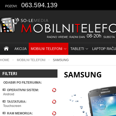
063.594.139
POZOVI:
08-20h
RADNO VREME: RADNI DAN
SUBOTA
AKCIJA
MOBILNI TELEFONI
TABLETI
LAPTOP RAČU
HOME
MOBILNI TELEFONI
SAMSUNG
SAMSUNG
FILTERI
ODABIR PO FILTERU/IMA:
OPERATIVNI SISTEM:
Android
TASTATURA:
Touchscreen
RAM MEMORIJA: