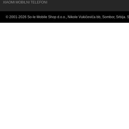
XIAOMI MOBILNI TELEFONI
© 2001-2026 So-le Mobile Shop d.o.o., Nikole Vukićevića bb, Sombor, Srbija. 