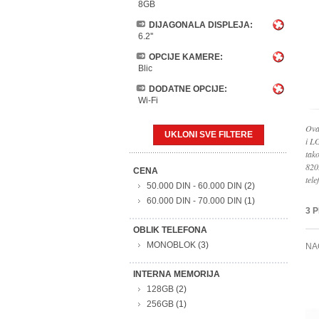
8GB
DIJAGONALA DISPLEJA:
6.2''
OPCIJE KAMERE:
Blic
DODATNE OPCIJE:
Wi-Fi
Ova
UKLONI SVE FILTERE
i L
tak
820
CENA
tele
50.000 DIN
-
60.000 DIN
(2)
60.000 DIN
-
70.000 DIN
(1)
3 
OBLIK TELEFONA
MONOBLOK
(3)
NA
INTERNA MEMORIJA
128GB
(2)
256GB
(1)