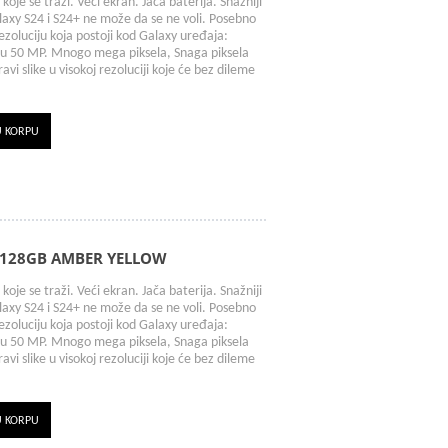
e koje se traži. Veći ekran. Jača baterija. Snažniji
axy S24 i S24+ ne može da se ne voli. Posebno
zoluciju koja postoji kod Galaxy uređaja:
 50 MP. Mnogo mega piksela, Snaga piksela
vi slike u visokoj rezoluciji koje će bez dileme
U KORPU
/128GB AMBER YELLOW
e koje se traži. Veći ekran. Jača baterija. Snažniji
axy S24 i S24+ ne može da se ne voli. Posebno
zoluciju koja postoji kod Galaxy uređaja:
 50 MP. Mnogo mega piksela, Snaga piksela
vi slike u visokoj rezoluciji koje će bez dileme
U KORPU