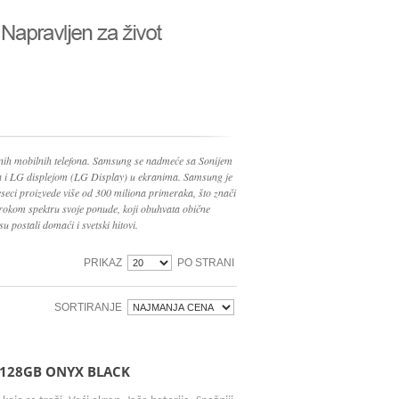
nih mobilnih telefona. Samsung se nadmeće sa Sonijem
ma i LG displejom (LG Display) u ekranima. Samsung je
seci proizvede više od 300 miliona primeraka, što znači
irokom spektru svoje ponude, koji obuhvata obične
su postali domaći i svetski hitovi.
PRIKAZ
PO STRANI
SORTIRANJE
/128GB ONYX BLACK