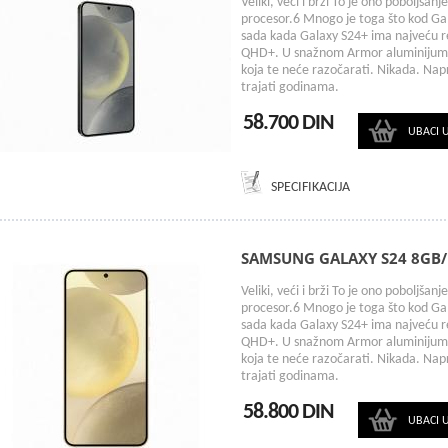
Veliki, veći i brži To je ono poboljšanj
procesor.6 Mnogo je toga što kod Gal
sada kada Galaxy S24+ ima najveću re
QHD+. U snažnom Armor aluminijumu
koja te neće razočarati. Nikada. Napra
trajati godinama.
58.700 DIN
UBACI 
SPECIFIKACIJA
SAMSUNG GALAXY S24 8GB
Veliki, veći i brži To je ono poboljšanj
procesor.6 Mnogo je toga što kod Gal
sada kada Galaxy S24+ ima najveću re
QHD+. U snažnom Armor aluminijumu
koja te neće razočarati. Nikada. Napra
trajati godinama.
58.800 DIN
UBACI 