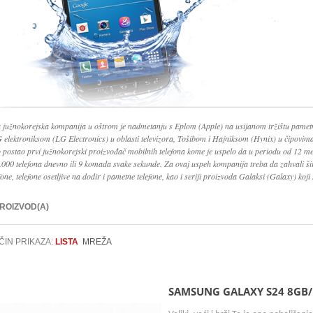
 južnokorejska kompanija u oštrom je nadmetanju s Eplom (Apple) na usijanom tržištu pamet
G elektroniksom (LG Electronics) u oblasti televizora, Tošibom i Hajniksom (Hynix) u čipovi
o postao prvi južnokorejski proizvođač mobilnih telefona kome je uspelo da u periodu od 12 me
.000 telefona dnevno ili 9 komada svake sekunde. Za ovaj uspeh kompanija treba da zahvali š
fone, telefone osetljive na dodir i pametne telefone, kao i seriji proizvoda Galaksi (Galaxy) koji 
PROIZVOD(A)
ČIN PRIKAZA:
LISTA
MREŽA
SAMSUNG GALAXY S24 8GB