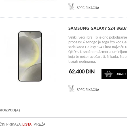
SPECIFIKACIJA
SAMSUNG GALAXY S24 8GB/
Veliki, veći i brži To je ono poboljšanj
procesor.6 Mnogo je toga što kod Gal
sada kada Galaxy S24+ ima najveću re
QHD+. U snažnom Armor aluminijumu
koja te neće razočarati. Nikada. Napra
trajati godinama.
62.400 DIN
UBACI 
SPECIFIKACIJA
PROIZVOD(A)
ČIN PRIKAZA:
LISTA
MREŽA