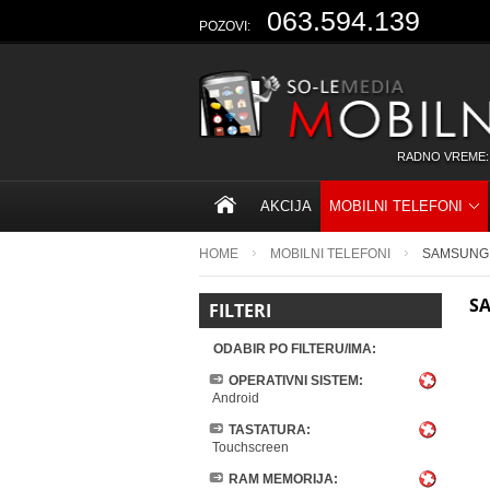
063.594.139
POZOVI:
RADNO VREME:
AKCIJA
MOBILNI TELEFONI
HOME
MOBILNI TELEFONI
SAMSUNG
S
FILTERI
ODABIR PO FILTERU/IMA:
OPERATIVNI SISTEM:
Android
TASTATURA:
Touchscreen
RAM MEMORIJA: