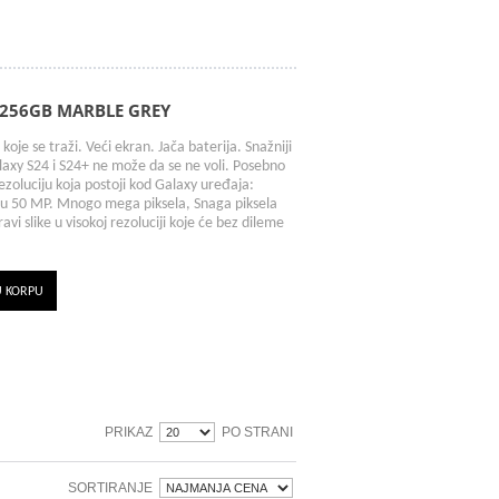
256GB MARBLE GREY
e koje se traži. Veći ekran. Jača baterija. Snažniji
axy S24 i S24+ ne može da se ne voli. Posebno
zoluciju koja postoji kod Galaxy uređaja:
 50 MP. Mnogo mega piksela, Snaga piksela
vi slike u visokoj rezoluciji koje će bez dileme
U KORPU
PRIKAZ
PO STRANI
SORTIRANJE