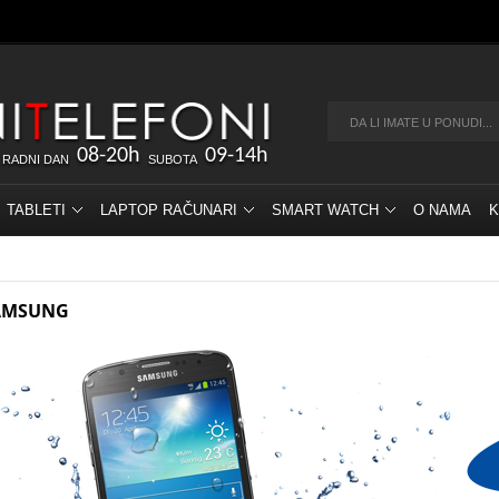
08-20h
09-14h
 RADNI DAN
SUBOTA
TABLETI
LAPTOP RAČUNARI
SMART WATCH
O NAMA
K
AMSUNG