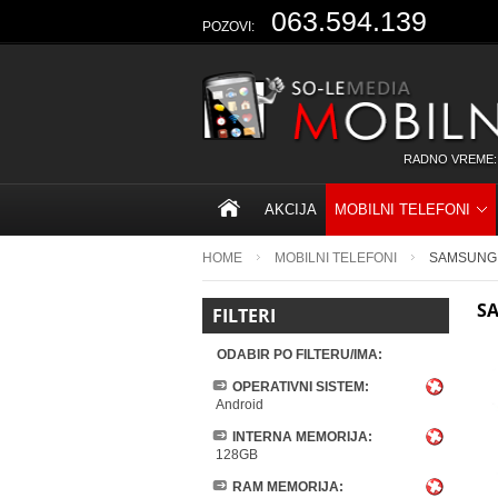
063.594.139
POZOVI:
RADNO VREME:
AKCIJA
MOBILNI TELEFONI
HOME
MOBILNI TELEFONI
SAMSUNG
S
FILTERI
ODABIR PO FILTERU/IMA:
OPERATIVNI SISTEM:
Android
INTERNA MEMORIJA:
128GB
RAM MEMORIJA: