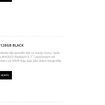
/128GB BLACK
kada nije ponudio više za manje novca. Sada
sa AMOLED displejom 6,7" i osveženjem od
ameru od 50MP koja daje jako dobre fotografije
U KORPU