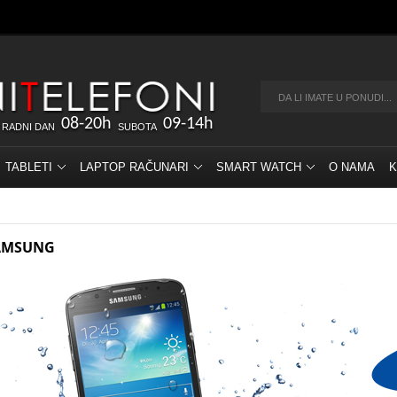
08-20h
09-14h
 RADNI DAN
SUBOTA
TABLETI
LAPTOP RAČUNARI
SMART WATCH
O NAMA
K
AMSUNG