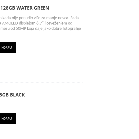
/128GB WATER GREEN
kada nije ponudio više za manje novca. Sada
sa AMOLED displejom 6,7" i osveženjem od
ameru od 50MP koja daje jako dobre fotografije
U KORPU
8GB BLACK
U KORPU