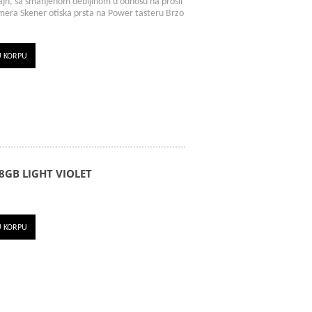
izajn, sa smanjenom debljinom u odnosu na prošli
ra Skener otiska prsta na Power tasteru Brzo
U KORPU
8GB LIGHT VIOLET
U KORPU