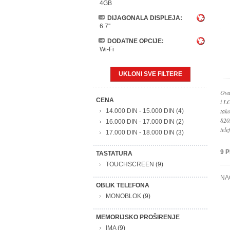
4GB
DIJAGONALA DISPLEJA:
6.7''
DODATNE OPCIJE:
Wi-Fi
UKLONI SVE FILTERE
Ova
CENA
i L
tak
14.000 DIN
-
15.000 DIN
(4)
820
16.000 DIN
-
17.000 DIN
(2)
tele
17.000 DIN
-
18.000 DIN
(3)
9 
TASTATURA
TOUCHSCREEN
(9)
NA
OBLIK TELEFONA
MONOBLOK
(9)
MEMORIJSKO PROŠIRENJE
IMA
(9)