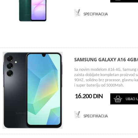
SPECIFIKACIJA
SAMSUNG GALAXY A16 4GB
Sa novim modelom A16 4G, Samung ni
zaista dobijate kompletan proizvod 
90HZ, solidno brz procesor, glavnu k
i super bateriju od 5000Mah.
16.200 DIN
UBACI 
SPECIFIKACIJA