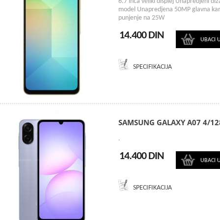
6.7 inča veliki displej Unapredjeni d
model Unapredjena 50MP glavna kame
punjenje na 25W
14.400 DIN
UBACI 
SPECIFIKACIJA
SAMSUNG GALAXY A07 4/12
.
14.400 DIN
UBACI 
SPECIFIKACIJA