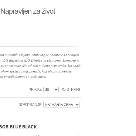
nih mobilnih telefona. Samsung se nadmeće sa Sonijem
ma i LG displejom (LG Display) u ekranima. Samsung je
seci proizvede više od 300 miliona primeraka, što znači
irokom spektru svoje ponude, koji obuhvata obične
su postali domaći i svetski hitovi.
PRIKAZ
PO STRANI
SORTIRANJE
8GB BLUE BLACK