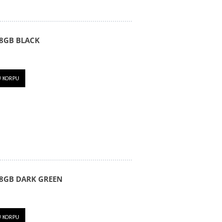
8GB BLACK
U KORPU
8GB DARK GREEN
U KORPU