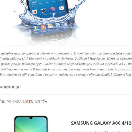
 južnokorejska kompanija u oštrom je nadmetanju s Eplom (Apple) na usijanom tržištu pamet
G elektroniksom (LG Electronics) u oblasti televizora, Tošibom i Hajniksom (Hynix) u čipovi
o postao prvi južnokorejski proizvođač mobilnih telefona kome je uspelo da u periodu od 12 me
.000 telefona dnevno ili 9 komada svake sekunde. Za ovaj uspeh kompanija treba da zahvali š
fone, telefone osetljive na dodir i pametne telefone, kao i seriji proizvoda Galaksi (Galaxy) koji 
PROIZVOD(A)
ČIN PRIKAZA:
LISTA
MREŽA
SAMSUNG GALAXY A06 4/12