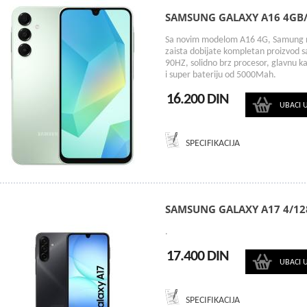
SAMSUNG GALAXY A16 4GB
Sa novim modelom A16 4G, Samung ni
zaista dobijate kompletan proizvod 
90HZ, solidno brz procesor, glavnu k
i super bateriju od 5000Mah.
16.200 DIN
UBACI 
SPECIFIKACIJA
SAMSUNG GALAXY A17 4/12
.
17.400 DIN
UBACI 
SPECIFIKACIJA