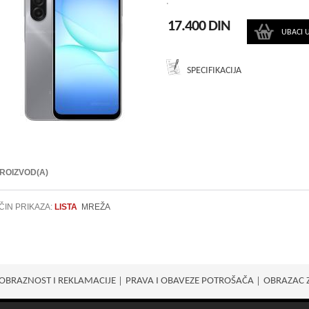
.
17.400 DIN
UBACI 
SPECIFIKACIJA
PROIZVOD(A)
ČIN PRIKAZA:
LISTA
MREŽA
OBRAZNOST I REKLAMACIJE
PRAVA I OBAVEZE POTROŠАČA
OBRAZAC 