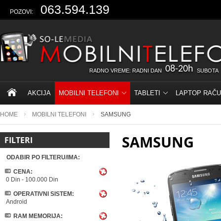
063.594.139
POZOVI:
08-20h
RADNO VREME: RADNI DAN
SUBOTA
AKCIJA
MOBILNI TELEFONI
TABLETI
LAPTOP RAČU
HOME
MOBILNI TELEFONI
SAMSUNG
SAMSUNG
FILTERI
ODABIR PO FILTERU/IMA:
CENA:
0 Din
-
100.000 Din
OPERATIVNI SISTEM:
Android
RAM MEMORIJA: