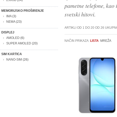
256GB
(14)
pametne telefone, kao i
MEMORIJSKO PROŠIRENJE
svetski hitovi.
IMA
(3)
NEMA
(23)
ARTIKLI OD 1 DO 20 OD 26 UKUPN
DISPLEJ
AMOLED
(6)
NAČIN PRIKAZA:
LISTA
MREŽA
SUPER AMOLED
(20)
SIM KARTICA
NANO-SIM
(26)