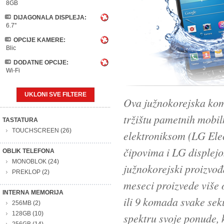
8GB
DIJAGONALA DISPLEJA:
6.7''
OPCIJE KAMERE:
Blic
DODATNE OPCIJE:
Wi-Fi
UKLONI SVE FILTERE
Ova južnokorejska kom
tržištu pametnih mobi
TASTATURA
TOUCHSCREEN
(26)
elektroniksom (LG Elec
čipovima i LG displej
OBLIK TELEFONA
MONOBLOK
(24)
južnokorejski proizvođ
PREKLOP
(2)
meseci proizvede više 
INTERNA MEMORIJA
ili 9 komada svake sek
256MB
(2)
128GB
(10)
spektru svoje ponude, k