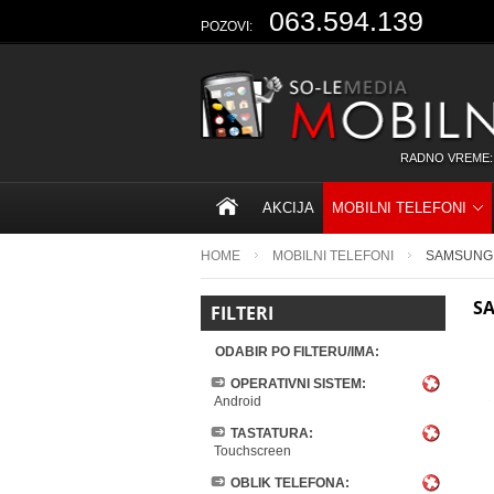
063.594.139
POZOVI:
RADNO VREME:
AKCIJA
MOBILNI TELEFONI
HOME
MOBILNI TELEFONI
SAMSUNG
S
FILTERI
ODABIR PO FILTERU/IMA:
OPERATIVNI SISTEM:
Android
TASTATURA:
Touchscreen
OBLIK TELEFONA: