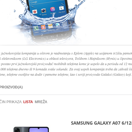
 južnokorejska kompanija u oštrom je nadmetanju s Eplom (Apple) na usijanom tržištu pamet
G elektroniksom (LG Electronics) u oblasti televizora, Tošibom i Hajniksom (Hynix) u čipovi
o postao prvi južnokorejski proizvođač mobilnih telefona kome je uspelo da u periodu od 12 me
.000 telefona dnevno ili 9 komada svake sekunde. Za ovaj uspeh kompanija treba da zahvali š
fone, telefone osetljive na dodir i pametne telefone, kao i seriji proizvoda Galaksi (Galaxy) koji 
 PROIZVOD(A)
ČIN PRIKAZA:
LISTA
MREŽA
SAMSUNG GALAXY A07 6/12