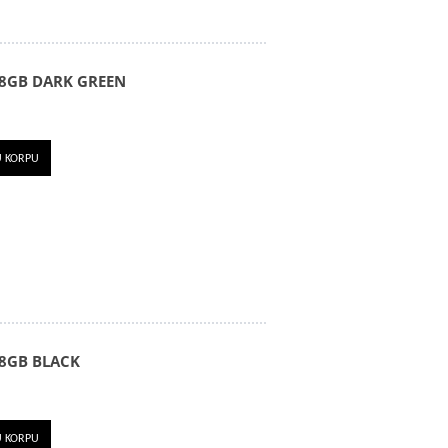
8GB DARK GREEN
U KORPU
8GB BLACK
U KORPU