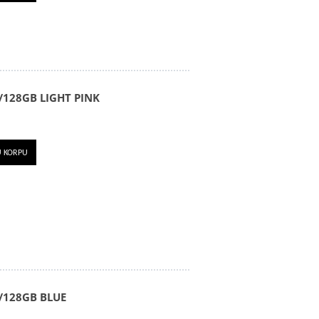
/128GB LIGHT PINK
U KORPU
/128GB BLUE