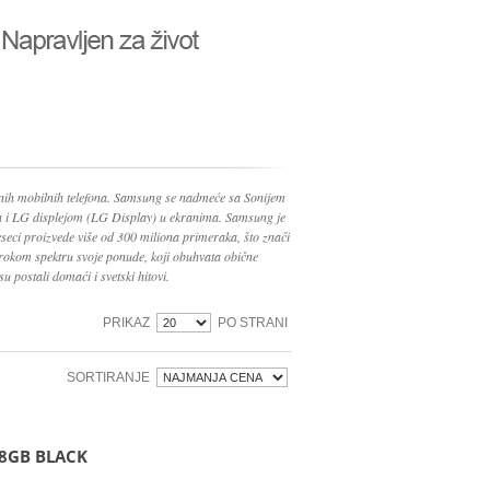
nih mobilnih telefona. Samsung se nadmeće sa Sonijem
ma i LG displejom (LG Display) u ekranima. Samsung je
seci proizvede više od 300 miliona primeraka, što znači
irokom spektru svoje ponude, koji obuhvata obične
su postali domaći i svetski hitovi.
PRIKAZ
PO STRANI
SORTIRANJE
8GB BLACK