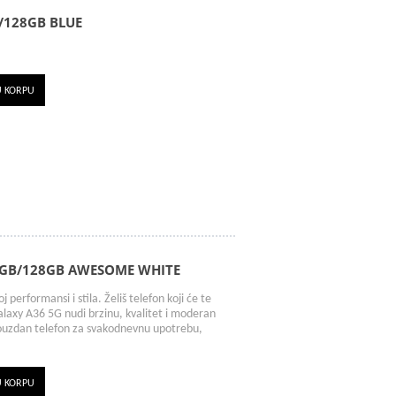
/128GB BLUE
U KORPU
6GB/128GB AWESOME WHITE
erformansi i stila. Želiš telefon koji će te
laxy A36 5G nudi brzinu, kvalitet i moderan
pouzdan telefon za svakodnevnu upotrebu,
U KORPU