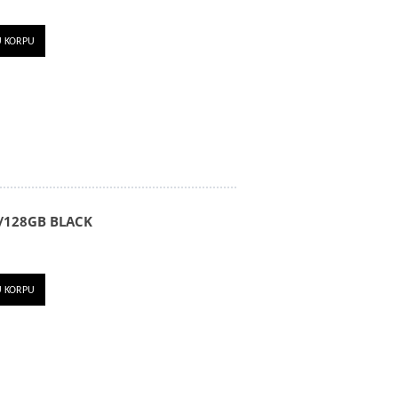
U KORPU
/128GB BLACK
U KORPU