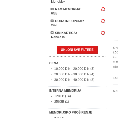
Monoblok
RAM MEMORIJA:
6GB
DODATNE OPCIJE:
Wi-Fi
SIM KARTICA:
Nano-SIM
Ova
UKLONI SVE FILTERE
i L
tak
820
CENA
tele
10.000 DIN
-
20.000 DIN
(3)
20.000 DIN
-
30.000 DIN
(4)
15
30.000 DIN
-
40.000 DIN
(8)
INTERNA MEMORIJA
NA
128GB
(14)
256GB
(1)
MEMORIJSKO PROŠIRENJE