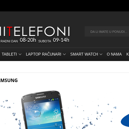
08-20h
09-14h
 RADNI DAN
SUBOTA
TABLETI
LAPTOP RAČUNARI
SMART WATCH
O NAMA
K
AMSUNG