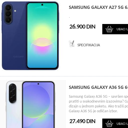
SAMSUNG GALAXY A27 5G 6
.
26.900 DIN
UBACI 
SPECIFIKACIJA
SAMSUNG GALAXY A36 5G 
Samsung Galaxy A36 5G – savršen spoj p
pratiti u svakodnevnim izazovima? Ga
dizajn u jednom paketu. Ako tražiš 
Galaxy A36 5G je odličan izbor.
27.490 DIN
UBACI 