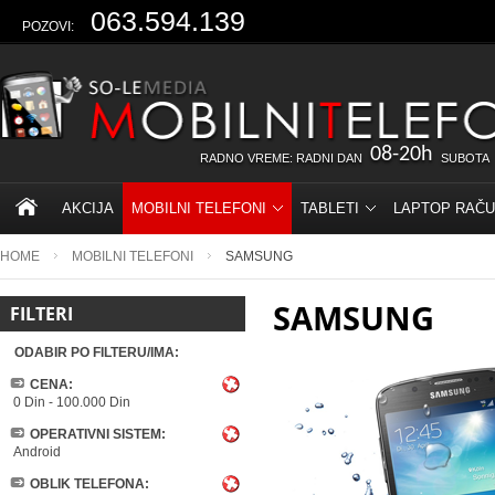
063.594.139
POZOVI:
08-20h
RADNO VREME: RADNI DAN
SUBOTA
AKCIJA
MOBILNI TELEFONI
TABLETI
LAPTOP RAČU
HOME
MOBILNI TELEFONI
SAMSUNG
SAMSUNG
FILTERI
ODABIR PO FILTERU/IMA:
CENA:
0 Din
-
100.000 Din
OPERATIVNI SISTEM:
Android
OBLIK TELEFONA: