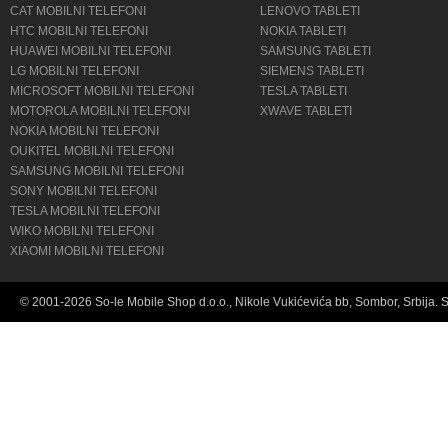
CAT MOBILNI TELEFONI
LENOVO TABLETI
HTC MOBILNI TELEFONI
NOKIA TABLETI
HUAWEI MOBILNI TELEFONI
SAMSUNG TABLETI
LG MOBILNI TELEFONI
SIEMENS TABLETI
MICROSOFT MOBILNI TELEFONI
TESLA TABLETI
MOTOROLA MOBILNI TELEFONI
XWAVE TABLETI
NOKIA MOBILNI TELEFONI
OUKITEL MOBILNI TELEFONI
SAMSUNG MOBILNI TELEFONI
SONY MOBILNI TELEFONI
TESLA MOBILNI TELEFONI
WIKO MOBILNI TELEFONI
XIAOMI MOBILNI TELEFONI
© 2001-2026 So-le Mobile Shop d.o.o., Nikole Vukićevića bb, Sombor, Srbija. 