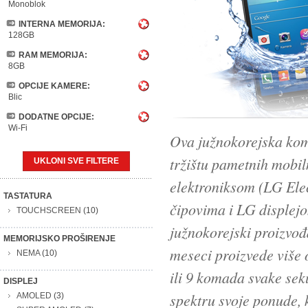
Monoblok
INTERNA MEMORIJA:
128GB
RAM MEMORIJA:
8GB
OPCIJE KAMERE:
Blic
DODATNE OPCIJE:
Wi-Fi
Ova južnokorejska kom
tržištu pametnih mobi
UKLONI SVE FILTERE
elektroniksom (LG Elec
TASTATURA
čipovima i LG displej
TOUCHSCREEN
(10)
južnokorejski proizvođ
MEMORIJSKO PROŠIRENJE
meseci proizvede više 
NEMA
(10)
ili 9 komada svake sek
DISPLEJ
spektru svoje ponude, k
AMOLED
(3)