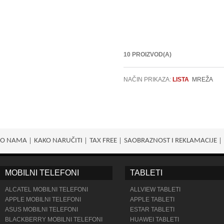
10 PROIZVOD(A)
NAČIN PRIKAZA:
LISTA
MREŽA
O NAMA
KAKO NARUČITI
TAX FREE
SAOBRAZNOST I REKLAMACIJE
MOBILNI TELEFONI
TABLETI
ALCATEL MOBILNI TELEFONI
ALLVIEW TABLETI
APPLE MOBILNI TELEFONI
APPLE TABLETI
ASUS MOBILNI TELEFONI
ESTAR TABLETI
BLACKBERRY MOBILNI TELEFONI
HUAWEI TABLETI