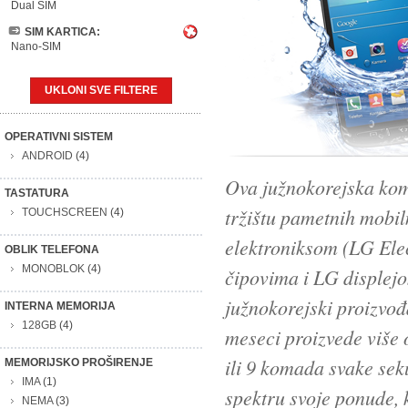
Dual SIM
SIM KARTICA:
Nano-SIM
UKLONI SVE FILTERE
OPERATIVNI SISTEM
ANDROID
(4)
Ova južnokorejska kom
TASTATURA
tržištu pametnih mobi
TOUCHSCREEN
(4)
elektroniksom (LG Elec
OBLIK TELEFONA
MONOBLOK
(4)
čipovima i LG displej
južnokorejski proizvođ
INTERNA MEMORIJA
128GB
(4)
meseci proizvede više 
ili 9 komada svake sek
MEMORIJSKO PROŠIRENJE
IMA
(1)
spektru svoje ponude, k
NEMA
(3)