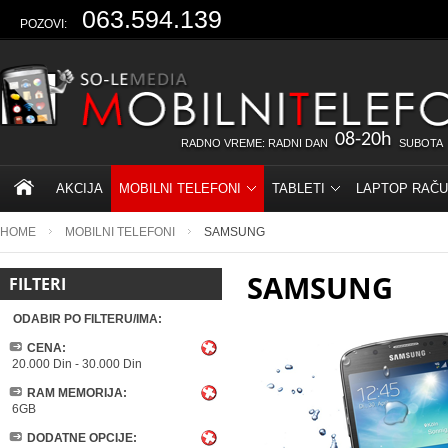
063.594.139
POZOVI:
08-20h
RADNO VREME: RADNI DAN
SUBOTA
AKCIJA
MOBILNI TELEFONI
TABLETI
LAPTOP RAČU
HOME
MOBILNI TELEFONI
SAMSUNG
SAMSUNG
FILTERI
ODABIR PO FILTERU/IMA:
CENA:
20.000 Din
-
30.000 Din
RAM MEMORIJA:
6GB
DODATNE OPCIJE: