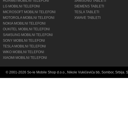
HUAWEI MOBILNI TELEFONI
SAMSUNG TABLETI
LG MOBILNI TELEFONI
SIEMENS TABLETI
MICROSOFT MOBILNI TELEFONI
TESLA TABLETI
MOTOROLA MOBILNI TELEFONI
XWAVE TABLETI
NOKIA MOBILNI TELEFONI
OUKITEL MOBILNI TELEFONI
SAMSUNG MOBILNI TELEFONI
SONY MOBILNI TELEFONI
TESLA MOBILNI TELEFONI
WIKO MOBILNI TELEFONI
XIAOMI MOBILNI TELEFONI
© 2001-2026 So-le Mobile Shop d.o.o., Nikole Vukićevića bb, Sombor, Srbija. 