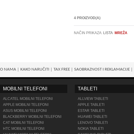
4 PROIZVOD(A)
NAČIN PRIKAZA:
LISTA
MREŽA
O NAMA
KAKO NARUČITI
TAX FREE
SAOBRAZNOST I REKLAMACIJE
MOBILNI TELEFONI
TABLETI
ALCATEL MOBILNI TELEFONI
ALLVIEW TABLETI
APPLE MOBILNI TELEFONI
APPLE TABLETI
ASUS MOBILNI TELEFONI
ESTAR TABLETI
BLACKBERRY MOBILNI TELEFONI
HUAWEI TABLETI
CAT MOBILNI TELEFONI
LENOVO TABLETI
HTC MOBILNI TELEFONI
NOKIA TABLETI