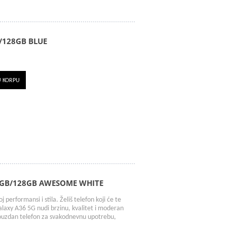
/128GB BLUE
U KORPU
6GB/128GB AWESOME WHITE
erformansi i stila. Želiš telefon koji će te
laxy A36 5G nudi brzinu, kvalitet i moderan
pouzdan telefon za svakodnevnu upotrebu,