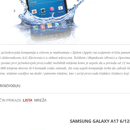
 južnokorejska kompanija u oštrom je nadmetanju s Eplom (Apple) na usijanom tržištu pamet
G elektroniksom (LG Electronics) u oblasti televizora, Tošibom i Hajniksom (Hynix) u čipovi
o postao prvi južnokorejski proizvođač mobilnih telefona kome je uspelo da u periodu od 12 me
.000 telefona dnevno ili 9 komada svake sekunde. Za ovaj uspeh kompanija treba da zahvali š
fone, telefone osetljive na dodir i pametne telefone, kao i seriji proizvoda Galaksi (Galaxy) koji 
PROIZVOD(A)
ČIN PRIKAZA:
LISTA
MREŽA
SAMSUNG GALAXY A17 6/12