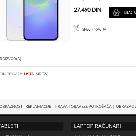
27.490 DIN
UBACI 
SPECIFIKACIJA
PROIZVOD(A)
ČIN PRIKAZA:
LISTA
MREŽA
OBRAZNOST I REKLAMACIJE
PRAVA I OBAVEZE POTROŠАČA
OBRAZAC 
TABLETI
LAPTOP RAČUNARI