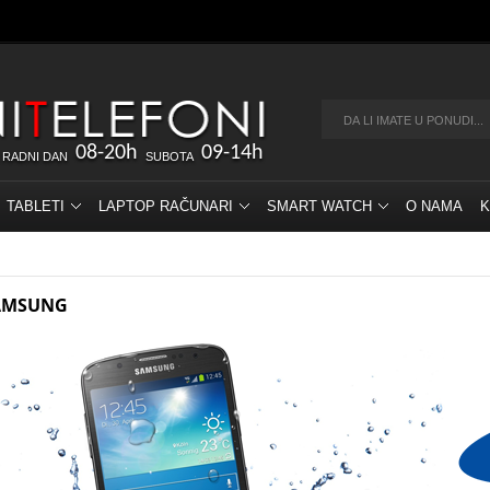
08-20h
09-14h
 RADNI DAN
SUBOTA
TABLETI
LAPTOP RAČUNARI
SMART WATCH
O NAMA
K
AMSUNG