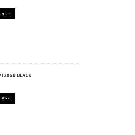
U KORPU
/128GB BLACK
U KORPU