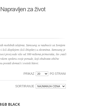
nih mobilnih telefona. Samsung se nadmeće sa Sonijem
ma i LG displejom (LG Display) u ekranima. Samsung je
seci proizvede više od 300 miliona primeraka, što znači
irokom spektru svoje ponude, koji obuhvata obične
su postali domaći i svetski hitovi.
PRIKAZ
PO STRANI
SORTIRANJE
8GB BLACK