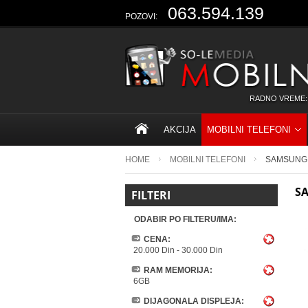
063.594.139
POZOVI:
RADNO VREME:
AKCIJA
MOBILNI TELEFONI
HOME
MOBILNI TELEFONI
SAMSUNG
S
FILTERI
ODABIR PO FILTERU/IMA:
CENA:
20.000 Din
-
30.000 Din
RAM MEMORIJA:
6GB
DIJAGONALA DISPLEJA: