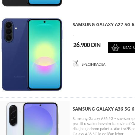
SAMSUNG GALAXY A27 5G 6
.
26.900 DIN
UBACI 
SPECIFIKACIJA
SAMSUNG GALAXY A36 5G 
Samsung Galaxy A36 5G – savršen spoj p
pratiti u svakodnevnim izazovima? Ga
dizajn u jednom paketu. Ako tražiš 
Galaxy A36 5G je odličan izbor.