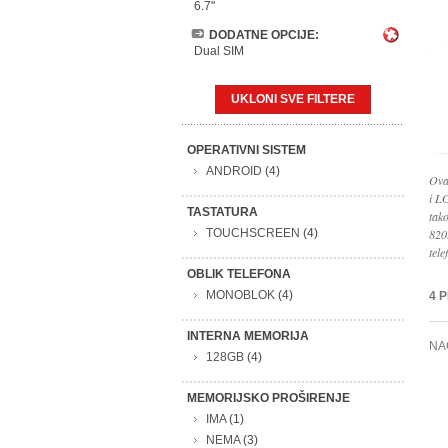
6.7''
DODATNE OPCIJE:
Dual SIM
UKLONI SVE FILTERE
OPERATIVNI SISTEM
ANDROID
(4)
Ova
i L
TASTATURA
tak
TOUCHSCREEN
(4)
820
tele
OBLIK TELEFONA
MONOBLOK
(4)
4 
INTERNA MEMORIJA
NA
128GB
(4)
MEMORIJSKO PROŠIRENJE
IMA
(1)
NEMA
(3)