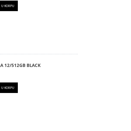
I U KORPU
A 12/512GB BLACK
I U KORPU