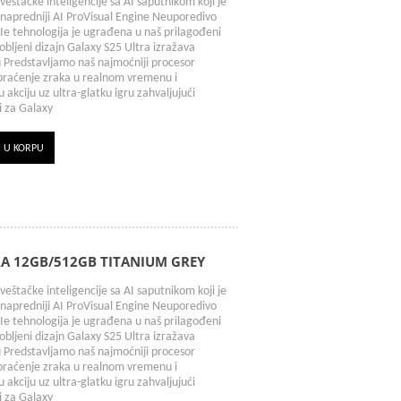
veštačke inteligencije sa AI saputnikom koji je
jnapredniji AI ProVisual Engine Neuporedivo
Ie tehnologija je ugrađena u naš prilagođeni
aobljeni dizajn Galaxy S25 Ultra izražava
ju Predstavljamo naš najmoćniji procesor
praćenje zraka u realnom vremenu i
akciju uz ultra-glatku igru zahvaljujući
i za Galaxy
I U KORPU
A 12GB/512GB TITANIUM GREY
veštačke inteligencije sa AI saputnikom koji je
jnapredniji AI ProVisual Engine Neuporedivo
Ie tehnologija je ugrađena u naš prilagođeni
aobljeni dizajn Galaxy S25 Ultra izražava
ju Predstavljamo naš najmoćniji procesor
praćenje zraka u realnom vremenu i
akciju uz ultra-glatku igru zahvaljujući
i za Galaxy