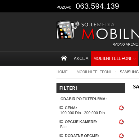
063.594.139
POZOVI:
RADNO VREME:
AKCIJA
MOBILNI TELEFONI
HOME
MOBILNI TELEFONI
SAMSUNG
S
FILTERI
ODABIR PO FILTERU/IMA:
CENA:
100.000 Din
-
200.000 Din
OPCIJE KAMERE:
Blic
DODATNE OPCIJE: