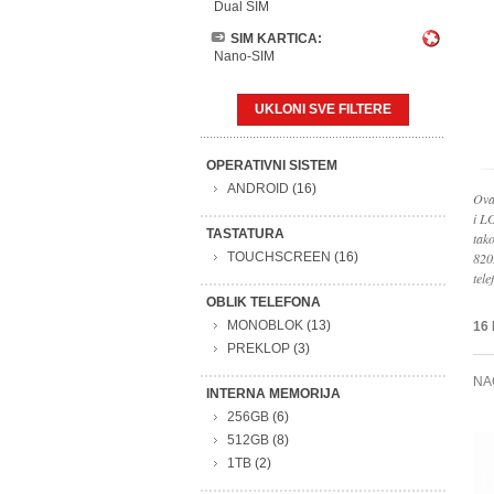
Dual SIM
SIM KARTICA:
Nano-SIM
UKLONI SVE FILTERE
OPERATIVNI SISTEM
ANDROID
(16)
Ova
i L
TASTATURA
tak
TOUCHSCREEN
(16)
820
tele
OBLIK TELEFONA
MONOBLOK
(13)
16
PREKLOP
(3)
NA
INTERNA MEMORIJA
256GB
(6)
512GB
(8)
1TB
(2)