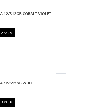
A 12/512GB COBALT VIOLET
I U KORPU
A 12/512GB WHITE
I U KORPU