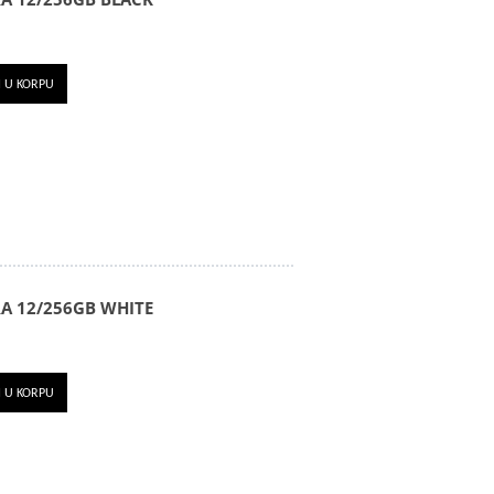
I U KORPU
A 12/256GB WHITE
I U KORPU