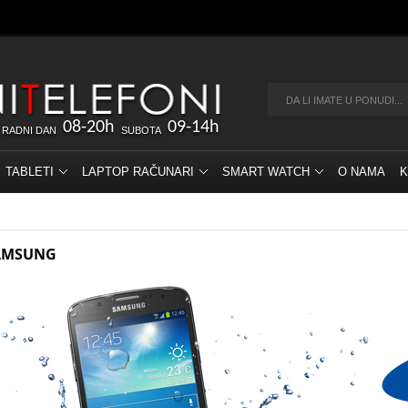
08-20h
09-14h
 RADNI DAN
SUBOTA
TABLETI
LAPTOP RAČUNARI
SMART WATCH
O NAMA
K
AMSUNG