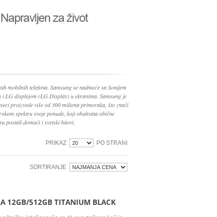
nih mobilnih telefona. Samsung se nadmeće sa Sonijem
ma i LG displejom (LG Display) u ekranima. Samsung je
seci proizvede više od 300 miliona primeraka, što znači
irokom spektru svoje ponude, koji obuhvata obične
su postali domaći i svetski hitovi.
PRIKAZ
PO STRANI
SORTIRANJE
A 12GB/512GB TITANIUM BLACK