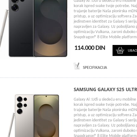
Galaxy Al :Uđi u sledeću eru mobilne 
korak ispred svake tvoje potrebe. Na
trajanje baterije Naša pionirska mDN
pristup, a uz optimizaciju softvera Z
jedinstven identitet za Galaxy S seri
napravljen za Galaxy. Uz poboljšano 
optimizaciju Vulkana, zaroni duboko u 
Snapdragon® 8 Elite Mobile platform
114.000 DIN
UBAC
SPECIFIKACIJA
SAMSUNG GALAXY S25 ULTR
Galaxy Al :Uđi u sledeću eru mobilne 
korak ispred svake tvoje potrebe. Na
trajanje baterije Naša pionirska mDN
pristup, a uz optimizaciju softvera Z
jedinstven identitet za Galaxy S seri
napravljen za Galaxy. Uz poboljšano 
optimizaciju Vulkana, zaroni duboko u 
Snapdragon® 8 Elite Mobile platform