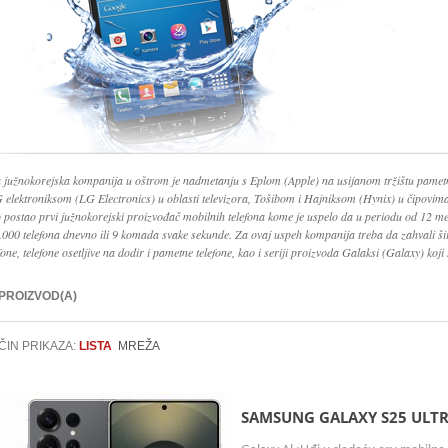
 južnokorejska kompanija u oštrom je nadmetanju s Eplom (Apple) na usijanom tržištu pamet
G elektroniksom (LG Electronics) u oblasti televizora, Tošibom i Hajniksom (Hynix) u čipovi
o postao prvi južnokorejski proizvođač mobilnih telefona kome je uspelo da u periodu od 12 me
.000 telefona dnevno ili 9 komada svake sekunde. Za ovaj uspeh kompanija treba da zahvali š
fone, telefone osetljive na dodir i pametne telefone, kao i seriji proizvoda Galaksi (Galaxy) koji 
 PROIZVOD(A)
ČIN PRIKAZA:
LISTA
MREŽA
SAMSUNG GALAXY S25 ULTR