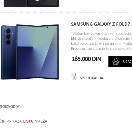
SAMSUNG GALAXY Z FOLD7
Telefon koji će vas u svakom pogledu z
Ektravagantan, moderan, drugačiji. T
kako po danu, tako i po mraku. Prak
Procesor top klase je tu da u sekundi 
165.000 DIN
UBAC
SPECIFIKACIJA
PROIZVOD(A)
ČIN PRIKAZA:
LISTA
MREŽA