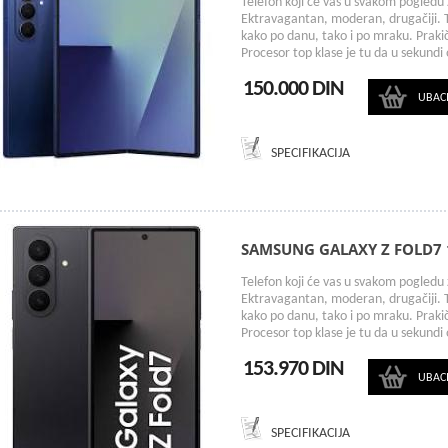
Telefon koji će vas u svakom pogledu z
Ektravagantan, moderan, drugačiji. T
kako po danu, tako i po mraku. Prak
Procesor top klase je tu da u sekundi 
150.000 DIN
UBAC
SPECIFIKACIJA
SAMSUNG GALAXY Z FOLD7 
Telefon koji će vas u svakom pogledu z
Ektravagantan, moderan, drugačiji. T
kako po danu, tako i po mraku. Prak
Procesor top klase je tu da u sekundi 
153.970 DIN
UBAC
SPECIFIKACIJA