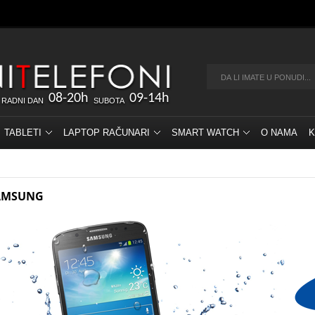
08-20h
09-14h
 RADNI DAN
SUBOTA
TABLETI
LAPTOP RAČUNARI
SMART WATCH
O NAMA
K
AMSUNG