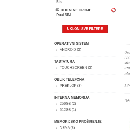
Blic
DODATNE OPCIJE:
Dual SIM
UKLONI SVE FILTERE
OPERATIVNI SISTEM
ANDROID
(3)
Ova
i L
TASTATURA
tak
TOUCHSCREEN
(3)
820
tele
OBLIK TELEFONA
PREKLOP
(3)
3 
INTERNA MEMORIJA
NA
256GB
(2)
512GB
(1)
MEMORIJSKO PROŠIRENJE
NEMA
(3)