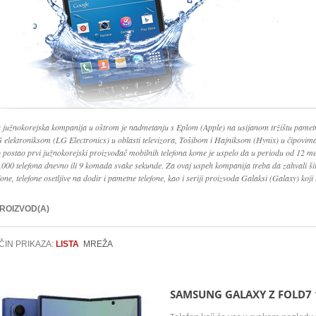
 južnokorejska kompanija u oštrom je nadmetanju s Eplom (Apple) na usijanom tržištu pamet
G elektroniksom (LG Electronics) u oblasti televizora, Tošibom i Hajniksom (Hynix) u čipovi
o postao prvi južnokorejski proizvođač mobilnih telefona kome je uspelo da u periodu od 12 me
.000 telefona dnevno ili 9 komada svake sekunde. Za ovaj uspeh kompanija treba da zahvali š
fone, telefone osetljive na dodir i pametne telefone, kao i seriji proizvoda Galaksi (Galaxy) koji 
PROIZVOD(A)
ČIN PRIKAZA:
LISTA
MREŽA
SAMSUNG GALAXY Z FOLD7