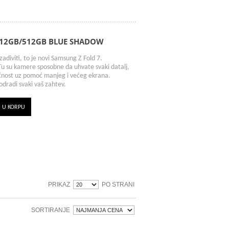
 12GB/512GB BLUE SHADOW
adiviti, to je novi Samsung Z Fold 7.
u su kamere sposobne da uhvate svaki datalj,
ičnost uz pomoć manjeg i većeg ekrana.
odradi svaki vaš zahtev.
I U KORPU
PRIKAZ
PO STRANI
SORTIRANJE