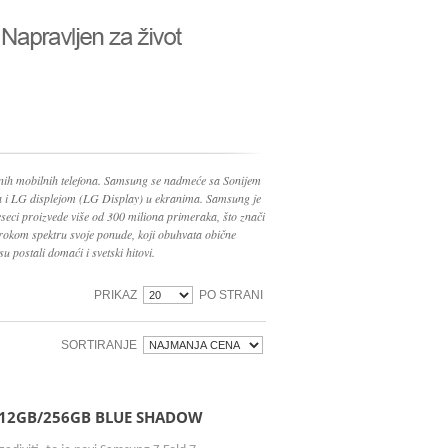
nih mobilnih telefona. Samsung se nadmeće sa Sonijem
ma i LG displejom (LG Display) u ekranima. Samsung je
seci proizvede više od 300 miliona primeraka, što znači
irokom spektru svoje ponude, koji obuhvata obične
su postali domaći i svetski hitovi.
PRIKAZ
PO STRANI
SORTIRANJE
 12GB/256GB BLUE SHADOW