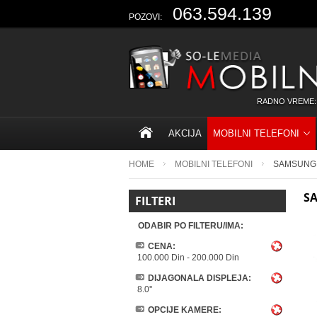
063.594.139
POZOVI:
RADNO VREME:
AKCIJA
MOBILNI TELEFONI
HOME
MOBILNI TELEFONI
SAMSUNG
S
FILTERI
ODABIR PO FILTERU/IMA:
CENA:
100.000 Din
-
200.000 Din
DIJAGONALA DISPLEJA:
8.0''
OPCIJE KAMERE: