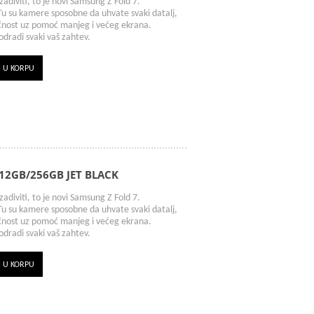
adiviti, to je novi Samsung Z Fold 7.
u su kamere sposobne da uhvate svaki datalj,
ičnost uz pomoć manjeg i većeg ekrana.
odradi svaki vaš zahtev.
I U KORPU
12GB/256GB JET BLACK
adiviti, to je novi Samsung Z Fold 7.
u su kamere sposobne da uhvate svaki datalj,
ičnost uz pomoć manjeg i većeg ekrana.
odradi svaki vaš zahtev.
I U KORPU