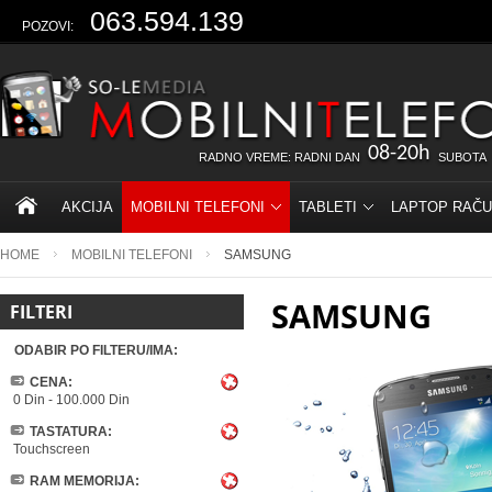
063.594.139
POZOVI:
08-20h
RADNO VREME: RADNI DAN
SUBOTA
AKCIJA
MOBILNI TELEFONI
TABLETI
LAPTOP RAČU
HOME
MOBILNI TELEFONI
SAMSUNG
SAMSUNG
FILTERI
ODABIR PO FILTERU/IMA:
CENA:
0 Din
-
100.000 Din
TASTATURA:
Touchscreen
RAM MEMORIJA: