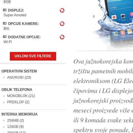
8GB
DISPLEJ:
Super Amoled
OPCIJE KAMERE:
Blic
DODATNE OPCIJE:
Wi-Fi
UKLONI SVE FILTERE
Ova južnokorejska kom
tržištu pametnih mobi
OPERATIVNI SISTEM
ANDROID
(23)
elektroniksom (LG Elec
čipovima i LG displej
OBLIK TELEFONA
MONOBLOK
(21)
južnokorejski proizvođ
PREKLOP
(2)
meseci proizvede više 
INTERNA MEMORIJA
ili 9 komada svake sek
256MB
(2)
128GB
(9)
spektru svoje ponude, k