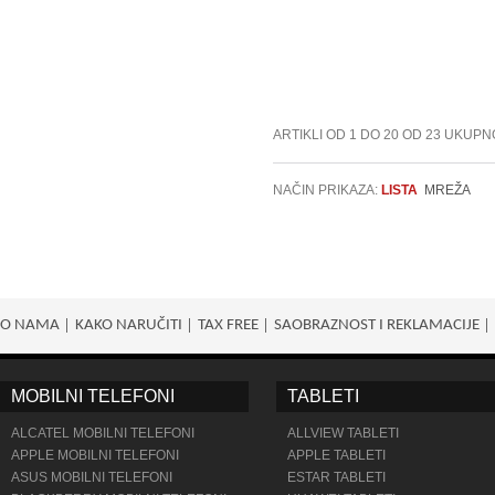
ARTIKLI OD 1 DO 20 OD 23 UKUPN
NAČIN PRIKAZA:
LISTA
MREŽA
O NAMA
KAKO NARUČITI
TAX FREE
SAOBRAZNOST I REKLAMACIJE
MOBILNI TELEFONI
TABLETI
ALCATEL MOBILNI TELEFONI
ALLVIEW TABLETI
APPLE MOBILNI TELEFONI
APPLE TABLETI
ASUS MOBILNI TELEFONI
ESTAR TABLETI