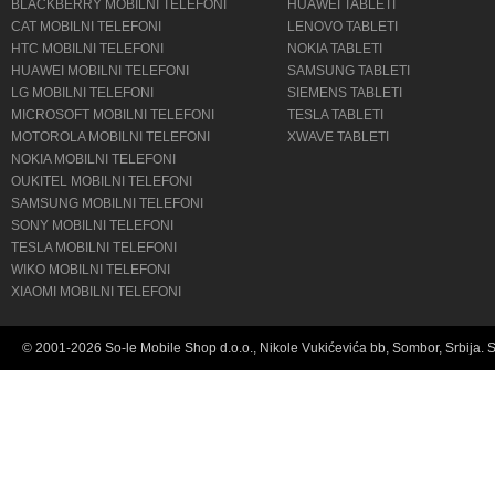
BLACKBERRY MOBILNI TELEFONI
HUAWEI TABLETI
CAT MOBILNI TELEFONI
LENOVO TABLETI
HTC MOBILNI TELEFONI
NOKIA TABLETI
HUAWEI MOBILNI TELEFONI
SAMSUNG TABLETI
LG MOBILNI TELEFONI
SIEMENS TABLETI
MICROSOFT MOBILNI TELEFONI
TESLA TABLETI
MOTOROLA MOBILNI TELEFONI
XWAVE TABLETI
NOKIA MOBILNI TELEFONI
OUKITEL MOBILNI TELEFONI
SAMSUNG MOBILNI TELEFONI
SONY MOBILNI TELEFONI
TESLA MOBILNI TELEFONI
WIKO MOBILNI TELEFONI
XIAOMI MOBILNI TELEFONI
© 2001-2026 So-le Mobile Shop d.o.o., Nikole Vukićevića bb, Sombor, Srbija. 