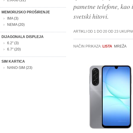
256GB
(12)
pametne telefone, kao i
MEMORIJSKO PROŠIRENJE
svetski hitovi.
IMA
(3)
NEMA
(20)
ARTIKLI OD 1 DO 20 OD 23 UKUPN
DIJAGONALA DISPLEJA
6.2''
(3)
NAČIN PRIKAZA:
LISTA
MREŽA
6.7''
(20)
SIM KARTICA
NANO-SIM
(23)