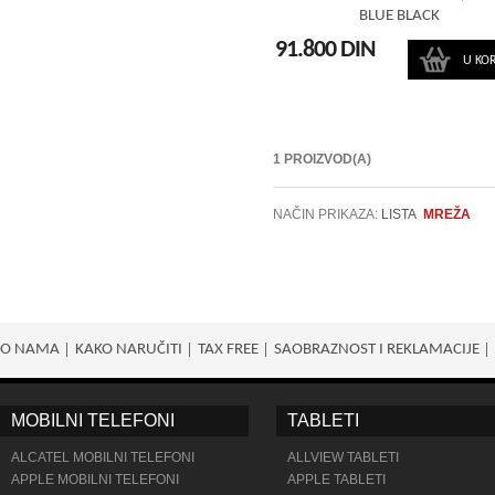
BLUE BLACK
91.800 DIN
U KO
1 PROIZVOD(A)
NAČIN PRIKAZA:
LISTA
MREŽA
O NAMA
KAKO NARUČITI
TAX FREE
SAOBRAZNOST I REKLAMACIJE
MOBILNI TELEFONI
TABLETI
ALCATEL MOBILNI TELEFONI
ALLVIEW TABLETI
APPLE MOBILNI TELEFONI
APPLE TABLETI