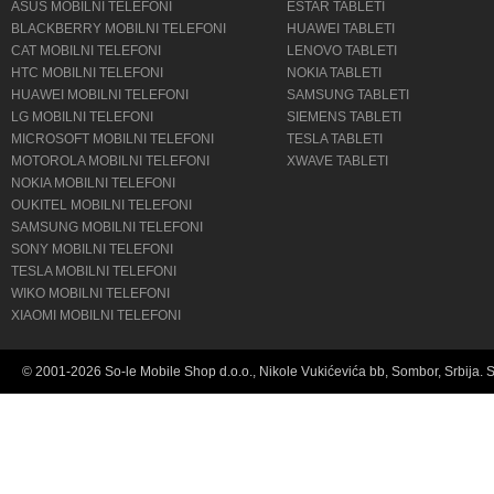
ASUS MOBILNI TELEFONI
ESTAR TABLETI
BLACKBERRY MOBILNI TELEFONI
HUAWEI TABLETI
CAT MOBILNI TELEFONI
LENOVO TABLETI
HTC MOBILNI TELEFONI
NOKIA TABLETI
HUAWEI MOBILNI TELEFONI
SAMSUNG TABLETI
LG MOBILNI TELEFONI
SIEMENS TABLETI
MICROSOFT MOBILNI TELEFONI
TESLA TABLETI
MOTOROLA MOBILNI TELEFONI
XWAVE TABLETI
NOKIA MOBILNI TELEFONI
OUKITEL MOBILNI TELEFONI
SAMSUNG MOBILNI TELEFONI
SONY MOBILNI TELEFONI
TESLA MOBILNI TELEFONI
WIKO MOBILNI TELEFONI
XIAOMI MOBILNI TELEFONI
© 2001-2026 So-le Mobile Shop d.o.o., Nikole Vukićevića bb, Sombor, Srbija. 