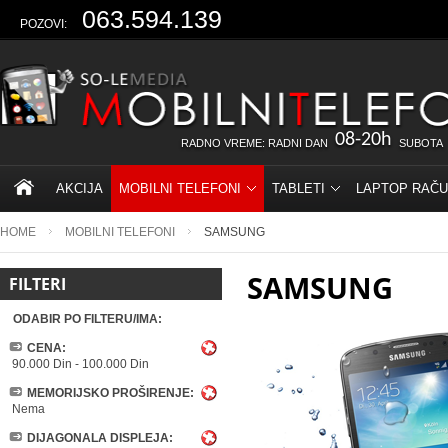
063.594.139
POZOVI:
08-20h
RADNO VREME: RADNI DAN
SUBOTA
AKCIJA
MOBILNI TELEFONI
TABLETI
LAPTOP RAČU
HOME
MOBILNI TELEFONI
SAMSUNG
SAMSUNG
FILTERI
ODABIR PO FILTERU/IMA:
CENA:
90.000 Din
-
100.000 Din
MEMORIJSKO PROŠIRENJE:
Nema
DIJAGONALA DISPLEJA: