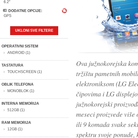
6.2''
DODATNE OPCIJE:
GPS
UKLONI SVE FILTERE
OPERATIVNI SISTEM
ANDROID
(1)
Ova južnokorejska kom
TASTATURA
tržištu pametnih mobi
TOUCHSCREEN
(1)
elektroniksom (LG Elec
OBLIK TELEFONA
MONOBLOK
(1)
čipovima i LG displej
južnokorejski proizvođ
INTERNA MEMORIJA
512GB
(1)
meseci proizvede više 
ili 9 komada svake sek
RAM MEMORIJA
12GB
(1)
spektru svoje ponude, k