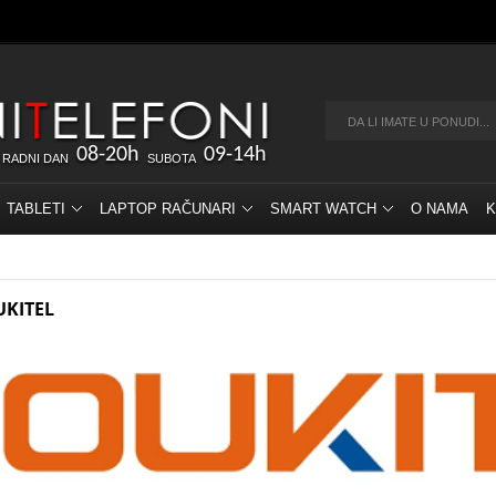
08-20h
09-14h
 RADNI DAN
SUBOTA
TABLETI
LAPTOP RAČUNARI
SMART WATCH
O NAMA
K
UKITEL