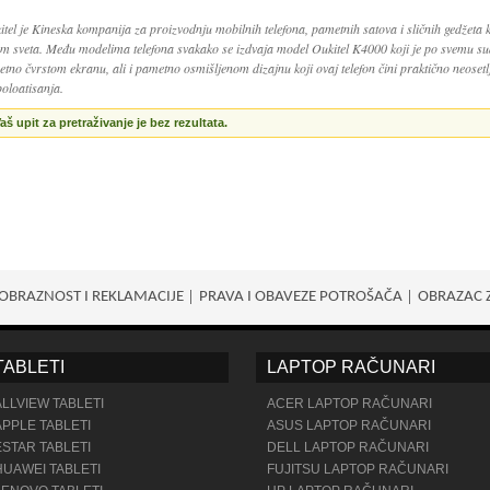
itel je Kineska kompanija za proizvodnju mobilnih telefona, pametnih satova i sličnih gedžeta 
om sveta. Među modelima telefona svakako se izdvaja model Oukitel K4000 koji je po svemu sude
etno čvrstom ekranu, ali i pametno osmišljenom dizajnu koji ovaj telefon čini praktično neosetlj
poloatisanja.
aš upit za pretraživanje je bez rezultata.
OBRAZNOST I REKLAMACIJE
PRAVA I OBAVEZE POTROŠАČA
OBRAZAC 
TABLETI
LAPTOP RAČUNARI
ALLVIEW TABLETI
ACER LAPTOP RAČUNARI
APPLE TABLETI
ASUS LAPTOP RAČUNARI
ESTAR TABLETI
DELL LAPTOP RAČUNARI
HUAWEI TABLETI
FUJITSU LAPTOP RAČUNARI