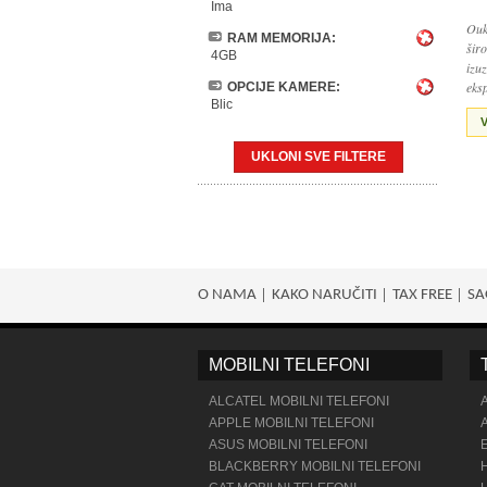
Ima
Ouk
RAM MEMORIJA:
šir
4GB
izuz
eks
OPCIJE KAMERE:
Blic
V
UKLONI SVE FILTERE
O NAMA
KAKO NARUČITI
TAX FREE
SA
MOBILNI TELEFONI
ALCATEL MOBILNI TELEFONI
APPLE MOBILNI TELEFONI
ASUS MOBILNI TELEFONI
BLACKBERRY MOBILNI TELEFONI