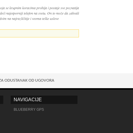
koja se krupnim koracima probija i postaje sve poznatija
ći najotporniji telefon na svetu. On to može da zahvali
ivim na najrazličitije i veoma teške uslove
ZA ODUSTANAK OD UGOVORA
NAVIGACIJE
BLUEBERRY GPS