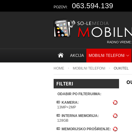
063.594.139
POZOVI:
RADNO VREME:
AKCIJA
MOBILNI TELEFONI
HOME
MOBILNI TELEFONI
OUKITEL
O
FILTERI
ODABIR PO FILTERU/IMA:
KAMERA:
13MP+2MP
INTERNA MEMORIJA:
128GB
MEMORIJSKO PROŠIRENJE: