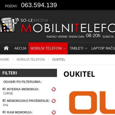
063.594.139
POZOVI:
08-20h
RADNO VREME: RADNI DAN
SUBOTA
AKCIJA
MOBILNI TELEFONI
TABLETI
LAPTOP RAČU
HOME
MOBILNI TELEFONI
OUKITEL
OUKITEL
FILTERI
ODABIR PO FILTERU/IMA:
INTERNA MEMORIJA:
128GB
MEMORIJSKO PROŠIRENJE:
Ima
RAM MEMORIJA: