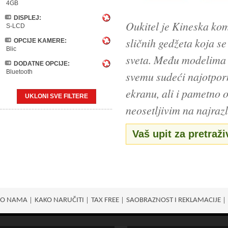
4GB
DISPLEJ:
Oukitel je Kineska kom
S-LCD
sličnih gedžeta koja s
OPCIJE KAMERE:
Blic
sveta. Među modelima t
DODATNE OPCIJE:
Bluetooth
svemu sudeći najotporn
ekranu, ali i pametno o
UKLONI SVE FILTERE
neosetljivim na najrazl
Vaš upit za pretraži
O NAMA
KAKO NARUČITI
TAX FREE
SAOBRAZNOST I REKLAMACIJE