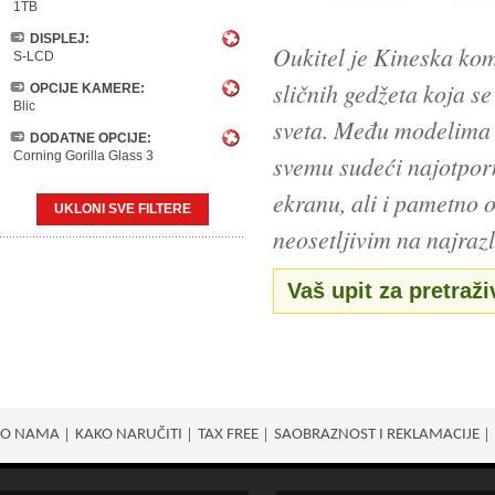
1TB
DISPLEJ:
Oukitel je Kineska kom
S-LCD
sličnih gedžeta koja s
OPCIJE KAMERE:
Blic
sveta. Među modelima t
DODATNE OPCIJE:
Corning Gorilla Glass 3
svemu sudeći najotporn
ekranu, ali i pametno o
UKLONI SVE FILTERE
neosetljivim na najrazl
Vaš upit za pretraži
O NAMA
KAKO NARUČITI
TAX FREE
SAOBRAZNOST I REKLAMACIJE