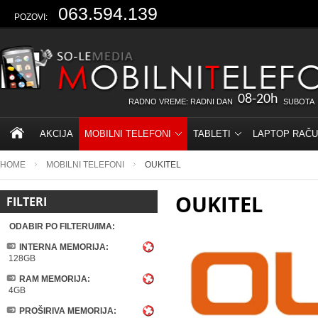
063.594.139
POZOVI:
08-20h
RADNO VREME: RADNI DAN
SUBOTA
AKCIJA
MOBILNI TELEFONI
TABLETI
LAPTOP RAČU
HOME
MOBILNI TELEFONI
OUKITEL
OUKITEL
FILTERI
ODABIR PO FILTERU/IMA:
INTERNA MEMORIJA:
128GB
RAM MEMORIJA:
4GB
PROŠIRIVA MEMORIJA: