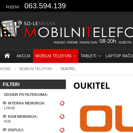
063.594.139
POZOVI:
08-20h
RADNO VREME: RADNI DAN
SUBOTA
AKCIJA
MOBILNI TELEFONI
TABLETI
LAPTOP RAČU
HOME
MOBILNI TELEFONI
OUKITEL
OUKITEL
FILTERI
ODABIR PO FILTERU/IMA:
INTERNA MEMORIJA:
128GB
RAM MEMORIJA:
4GB
DISPLEJ: