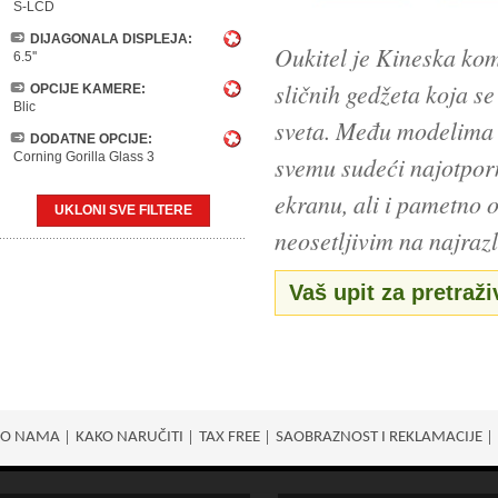
S-LCD
DIJAGONALA DISPLEJA:
Oukitel je Kineska kom
6.5''
sličnih gedžeta koja s
OPCIJE KAMERE:
Blic
sveta. Među modelima t
DODATNE OPCIJE:
Corning Gorilla Glass 3
svemu sudeći najotporn
ekranu, ali i pametno o
UKLONI SVE FILTERE
neosetljivim na najrazl
Vaš upit za pretraži
O NAMA
KAKO NARUČITI
TAX FREE
SAOBRAZNOST I REKLAMACIJE