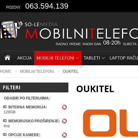
063.594.139
POZOVI:
08-20h
RADNO VREME: RADNI DAN
SUBOTA
AKCIJA
MOBILNI TELEFONI
TABLETI
LAPTOP RAČU
HOME
MOBILNI TELEFONI
OUKITEL
OUKITEL
FILTERI
ODABIR PO FILTERU/IMA:
INTERNA MEMORIJA:
128GB
MEMORIJSKO PROŠIRENJE:
Ima
OPCIJE KAMERE: