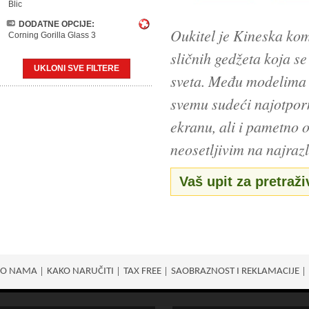
Blic
DODATNE OPCIJE:
Oukitel je Kineska kom
Corning Gorilla Glass 3
sličnih gedžeta koja s
UKLONI SVE FILTERE
sveta. Među modelima t
svemu sudeći najotporn
ekranu, ali i pametno o
neosetljivim na najrazl
Vaš upit za pretraži
O NAMA
KAKO NARUČITI
TAX FREE
SAOBRAZNOST I REKLAMACIJE